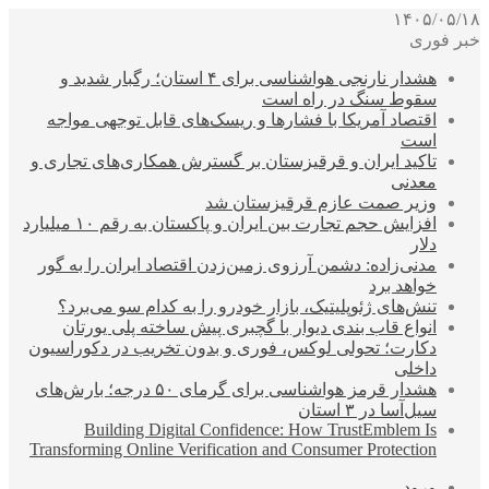
۱۴۰۵/۰۵/۱۸
خبر فوری
هشدار نارنجی هواشناسی برای ۴ استان؛ رگبار شدید و
سقوط سنگ در راه است
اقتصاد آمریکا با فشارها و ریسک‌های قابل توجهی مواجه
است
تاکید ایران و قرقیزستان بر گسترش همکاری‌های تجاری و
معدنی
وزیر صمت عازم قرقیزستان شد
افزایش حجم تجارت بین ایران و پاکستان به رقم ۱۰ میلیارد
دلار
مدنی‌زاده: دشمن آرزوی زمین‌زدن اقتصاد ایران را به گور
خواهد برد
تنش‌های ژئوپلیتیک، بازار خودرو را به کدام سو می‌برد؟
انواع قاب بندی دیوار با گچبری پیش ساخته پلی یورتان
دکارت؛ تحولی لوکس، فوری و بدون تخریب در دکوراسیون
داخلی
هشدار قرمز هواشناسی برای گرمای ۵۰ درجه؛ بارش‌های
سیل‌آسا در ۳ استان
Building Digital Confidence: How TrustEmblem Is
Transforming Online Verification and Consumer Protection
ورود