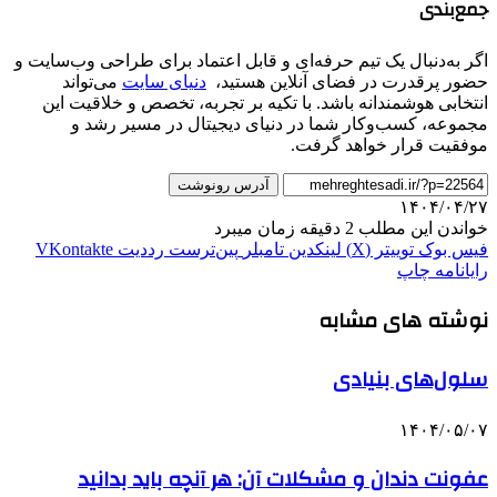
جمع‌بندی
اگر به‌دنبال یک تیم حرفه‌ای و قابل اعتماد برای طراحی وب‌سایت و
حضور پرقدرت در فضای آنلاین هستید،
دنیای سایت
می‌تواند
انتخابی هوشمندانه باشد. با تکیه بر تجربه، تخصص و خلاقیت این
مجموعه، کسب‌وکار شما در دنیای دیجیتال در مسیر رشد و
موفقیت قرار خواهد گرفت.
آدرس رونوشت
۱۴۰۴/۰۴/۲۷
خواندن این مطلب 2 دقیقه زمان میبرد
فیس بوک
توییتر (X)
لینکدین
‫تامبلر
‫پین‌ترست
‫رددیت
‫VKontakte
رایانامه
چاپ
نوشته های مشابه
سلول‌های بنیادی
۱۴۰۴/۰۵/۰۷
عفونت دندان و مشکلات آن: هر آنچه باید بدانید