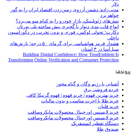
دلار
مدنی‌زاده: دشمن آرزوی زمین‌زدن اقتصاد ایران را به گور
خواهد برد
تنش‌های ژئوپلیتیک، بازار خودرو را به کدام سو می‌برد؟
انواع قاب بندی دیوار با گچبری پیش ساخته پلی یورتان
دکارت؛ تحولی لوکس، فوری و بدون تخریب در دکوراسیون
داخلی
هشدار قرمز هواشناسی برای گرمای ۵۰ درجه؛ بارش‌های
سیل‌آسا در ۳ استان
Building Digital Confidence: How TrustEmblem Is
Transforming Online Verification and Consumer Protection
پیوندها
آشنایی با رژیم وگان و گیاه محور
خرده فروشی برق
خرید بهترین قهوه | خرید قهوه | قهوه گرنیکا کافی
خرید طلا با اجرت مناسب و بدون مالیات
خرید قلیان
خرید لایسنس اورجینال محصولات مایکروسافت
خرید لایسنس اورجینال محصولات مایکروسافت
دستگاه تقطیر اتمسفریک
صندوق طلا