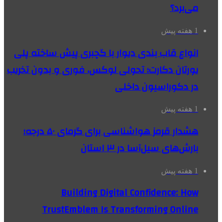
می‌برد؟
1 هفته پیش
انواع قاب بندی دیوار با گچبری پیش ساخته پلی
یورتان دکارت؛ تحولی لوکس، فوری و بدون تخریب
در دکوراسیون داخلی
1 هفته پیش
هشدار قرمز هواشناسی برای گرمای ۵۰ درجه؛
بارش‌های سیل‌آسا در ۳ استان
1 هفته پیش
Building Digital Confidence: How
TrustEmblem Is Transforming Online