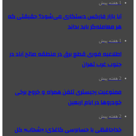
1 هفته پیش
آیا بازار فارکس دستکاری می‌شود؟ حقیقتی که
هر معامله‌گر باید بداند
1 هفته پیش
اطلاعیه فوری قطع برق در منطقه صالح آباد در
جنوب غرب تهران
2 هفته پیش
ممنوعیت رجیستری تلفن همراه و خروج برخی
خودروها در ایام اربعین
2 هفته پیش
خداحافظی با حسابرسی کاغذی؛ «شحاب» کل