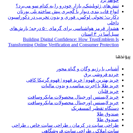
خواهد برد
تنش‌های ژئوپلیتیک، بازار خودرو را به کدام سو می‌برد؟
انواع قاب بندی دیوار با گچبری پیش ساخته پلی یورتان
دکارت؛ تحولی لوکس، فوری و بدون تخریب در دکوراسیون
داخلی
هشدار قرمز هواشناسی برای گرمای ۵۰ درجه؛ بارش‌های
سیل‌آسا در ۳ استان
Building Digital Confidence: How TrustEmblem Is
Transforming Online Verification and Consumer Protection
پیوندها
آشنایی با رژیم وگان و گیاه محور
خرده فروشی برق
خرید بهترین قهوه | خرید قهوه | قهوه گرنیکا کافی
خرید طلا با اجرت مناسب و بدون مالیات
خرید قلیان
خرید لایسنس اورجینال محصولات مایکروسافت
خرید لایسنس اورجینال محصولات مایکروسافت
دستگاه تقطیر اتمسفریک
صندوق طلا
صندوق طلا
طراحی سایت در کرمان ، طراحی سایت خاص ، طراحی
سایت املاک ، طراحی سایت فروشگاهی