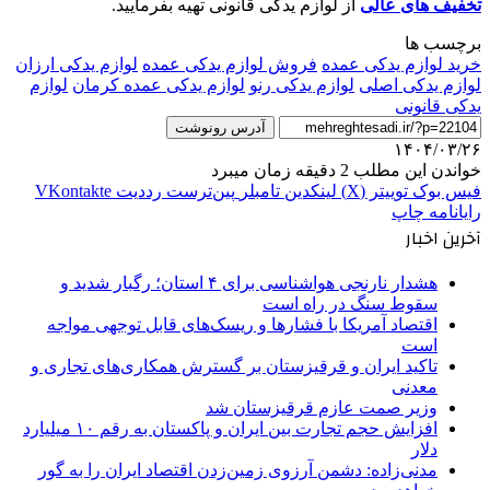
تخفیف های عالی
از لوازم یدکی قانونی تهیه بفرمایید.
برچسب ها
خرید لوازم یدکی عمده
فروش لوازم یدکی عمده
لوازم یدکی ارزان
لوازم یدکی اصلی
لوازم یدکی رنو
لوازم یدکی عمده کرمان
لوازم
یدکی قانونی
آدرس رونوشت
۱۴۰۴/۰۳/۲۶
خواندن این مطلب 2 دقیقه زمان میبرد
فیس بوک
توییتر (X)
لینکدین
‫تامبلر
‫پین‌ترست
‫رددیت
‫VKontakte
رایانامه
چاپ
آخرین اخبار
هشدار نارنجی هواشناسی برای ۴ استان؛ رگبار شدید و
سقوط سنگ در راه است
اقتصاد آمریکا با فشارها و ریسک‌های قابل توجهی مواجه
است
تاکید ایران و قرقیزستان بر گسترش همکاری‌های تجاری و
معدنی
وزیر صمت عازم قرقیزستان شد
افزایش حجم تجارت بین ایران و پاکستان به رقم ۱۰ میلیارد
دلار
مدنی‌زاده: دشمن آرزوی زمین‌زدن اقتصاد ایران را به گور