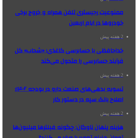
ممنوعیت رجیستری تلفن همراه و خروج برخی
خودروها در ایام اربعین
2 هفته پیش
خداحافظی با حسابرسی کاغذی؛ «شحاب» کل
فرآیند حسابرسی را متحول می‌کند
2 هفته پیش
تسویه بدهی‌های صنعت دارو در بودجه ۱۴۰۶؛
اصلاح بانک سپه در دستور کار
2 هفته پیش
هزینه پنهان ناوگان: چگونه فیلترها میلیون‌ها
تومان هزینه تعمیر را صفر می‌کنند?