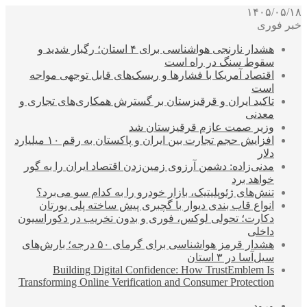
۱۴۰۵/۰۵/۱۸
خبر فوری
هشدار نارنجی هواشناسی برای ۴ استان؛ رگبار شدید و
سقوط سنگ در راه است
اقتصاد آمریکا با فشارها و ریسک‌های قابل توجهی مواجه
است
تاکید ایران و قرقیزستان بر گسترش همکاری‌های تجاری و
معدنی
وزیر صمت عازم قرقیزستان شد
افزایش حجم تجارت بین ایران و پاکستان به رقم ۱۰ میلیارد
دلار
مدنی‌زاده: دشمن آرزوی زمین‌زدن اقتصاد ایران را به گور
خواهد برد
تنش‌های ژئوپلیتیک، بازار خودرو را به کدام سو می‌برد؟
انواع قاب بندی دیوار با گچبری پیش ساخته پلی یورتان
دکارت؛ تحولی لوکس، فوری و بدون تخریب در دکوراسیون
داخلی
هشدار قرمز هواشناسی برای گرمای ۵۰ درجه؛ بارش‌های
سیل‌آسا در ۳ استان
Building Digital Confidence: How TrustEmblem Is
Transforming Online Verification and Consumer Protection
ورود