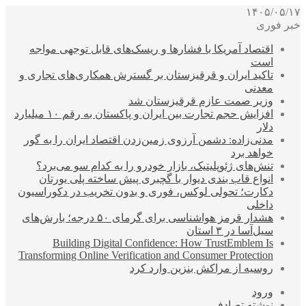
۱۴۰۵/۰۵/۱۷
خبر فوری
اقتصاد آمریکا با فشارها و ریسک‌های قابل توجهی مواجه
است
تاکید ایران و قرقیزستان بر گسترش همکاری‌های تجاری و
معدنی
وزیر صمت عازم قرقیزستان شد
افزایش حجم تجارت بین ایران و پاکستان به رقم ۱۰ میلیارد
دلار
مدنی‌زاده: دشمن آرزوی زمین‌زدن اقتصاد ایران را به گور
خواهد برد
تنش‌های ژئوپلیتیک، بازار خودرو را به کدام سو می‌برد؟
انواع قاب بندی دیوار با گچبری پیش ساخته پلی یورتان
دکارت؛ تحولی لوکس، فوری و بدون تخریب در دکوراسیون
داخلی
هشدار قرمز هواشناسی برای گرمای ۵۰ درجه؛ بارش‌های
سیل‌آسا در ۳ استان
Building Digital Confidence: How TrustEmblem Is
Transforming Online Verification and Consumer Protection
روسیه از مراکش بنزین وارد کرد
ورود
نوشته تصادفی