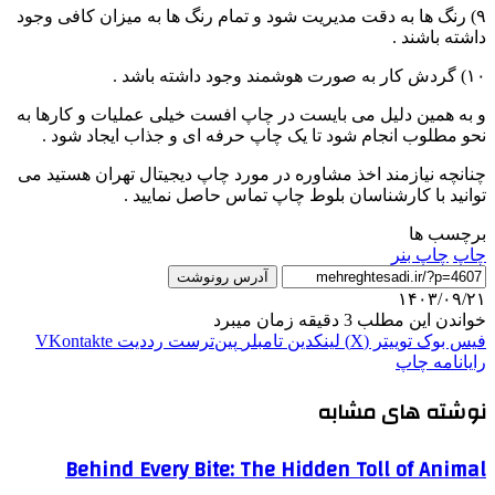
۹) رنگ ها به دقت مدیریت شود و تمام رنگ ها به میزان کافی وجود
داشته باشند .
۱۰) گردش کار به صورت هوشمند وجود داشته باشد .
و به همین دلیل می بایست در چاپ افست خیلی عملیات و کارها به
نحو مطلوب انجام شود تا یک چاپ حرفه ای و جذاب ایجاد شود .
چنانچه نیازمند اخذ مشاوره در مورد چاپ دیجیتال تهران هستید می
توانید با کارشناسان بلوط چاپ تماس حاصل نمایید .
برچسب ها
چاپ
چاپ بنر
آدرس رونوشت
۱۴۰۳/۰۹/۲۱
خواندن این مطلب 3 دقیقه زمان میبرد
فیس بوک
توییتر (X)
لینکدین
‫تامبلر
‫پین‌ترست
‫رددیت
‫VKontakte
رایانامه
چاپ
نوشته های مشابه
Behind Every Bite: The Hidden Toll of Animal