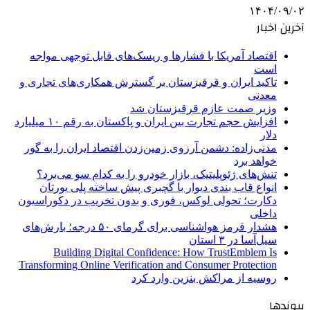
۱۴۰۴/۰۹/۰۲
آخرین اخبار
اقتصاد آمریکا با فشارها و ریسک‌های قابل توجهی مواجه
است
تاکید ایران و قرقیزستان بر گسترش همکاری‌های تجاری و
معدنی
وزیر صمت عازم قرقیزستان شد
افزایش حجم تجارت بین ایران و پاکستان به رقم ۱۰ میلیارد
دلار
مدنی‌زاده: دشمن آرزوی زمین‌زدن اقتصاد ایران را به گور
خواهد برد
تنش‌های ژئوپلیتیک، بازار خودرو را به کدام سو می‌برد؟
انواع قاب بندی دیوار با گچبری پیش ساخته پلی یورتان
دکارت؛ تحولی لوکس، فوری و بدون تخریب در دکوراسیون
داخلی
هشدار قرمز هواشناسی برای گرمای ۵۰ درجه؛ بارش‌های
سیل‌آسا در ۳ استان
Building Digital Confidence: How TrustEmblem Is
Transforming Online Verification and Consumer Protection
روسیه از مراکش بنزین وارد کرد
پیوندها