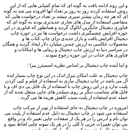
و این روند ادامه یافت به گونه ای که تمام کمپانی هایی که از این
روش استفاده کردند روز به روز بر تعداد آنها افزوده می شد به گونه
ای که هر چه زمان بیشتر سپری میشد بر تعداد درخواست هایی که
متقاضی استفاده از مدل های تجاری جدیدتری بودند به گونه ای که
فناوری دیجیتال جایگزین آنالوگ گردید و همانطور که فناوری در این
حوزه افزایش چشمگیری داشت درخواست ها نیز در حوزه چاپ
دیجیتال افزایش یافت و بازار جدیدی برای چاپ کتاب ها و
محصولات عکاسی به ارزش چندین میلیارد دلار ایجاد گردید و همگان
در سراسر دنیا به ارزش چاپ دیجیتال و زیبایی ها و امکانات و
فناوری های جذاب در این حوزه رجوع نمودند .
و اما آینده چاپ دیجیتال بر اساس نظریه اسمیترز پیرا :
چاپ دیجیتال به علت امکان تیراژ اندک در این نوع چاپ بسیار ایده
آل می باشد در چاپ دیجیتال نیازی به استفاده از فیلم و کپی کردن
پلیت ندارد و در این روش چاپ با استفاده از یک فایل پی دی اف و یا
فایل های متناسب دیگر بر روی سیلندر های چاپی منتقل شده که از
جمله عدم استفاده از پلیت سبب کاهش هزینه ها می گردد .
امروزه در چاپ دیجیتال به جای استفاده از تونر از مرکب چاپ
استفاده می شود در چاپ دیجیتال به دلیل عدم استفاده از پلیت می
توان نام و آدرس را در هر یک از صفحات چاپی تغییر داد و در واقع
می توان تغییرات جزیی تا کلی را در هر یک نمونه چاپی لحاظ نمود و
چاپ دیجیتال با پودر مشکی و رنگی امکان پذیر است .