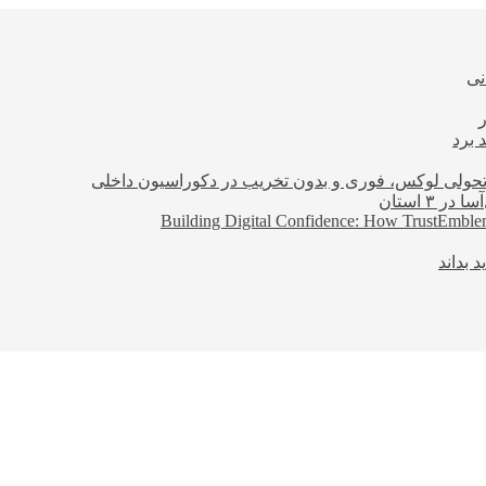
نی
 برد
؛ تحولی لوکس، فوری و بدون تخریب در دکوراسیون داخلی
Building Digital Confidence: How TrustEmblem
 بداند