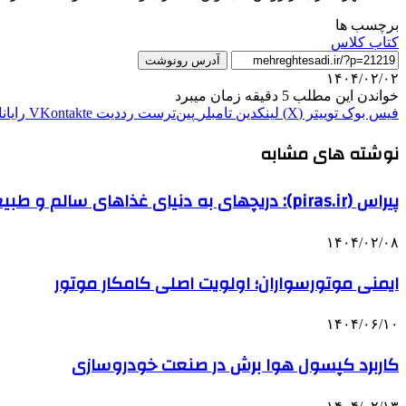
برچسب ها
کتاب کلاس
آدرس رونوشت
۱۴۰۴/۰۲/۰۲
خواندن این مطلب 5 دقیقه زمان میبرد
فیس بوک
توییتر (X)
لینکدین
‫تامبلر
‫پین‌ترست
‫رددیت
‫VKontakte
رایان
نوشته های مشابه
پیراس (piras.ir): دریچهای به دنیای غذاهای سالم و طبیعی
۱۴۰۴/۰۲/۰۸
ایمنی موتورسواران؛ اولویت اصلی کامکار موتور
۱۴۰۴/۰۶/۱۰
کاربرد کپسول هوا برش در صنعت خودروسازی