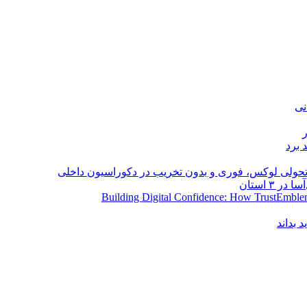
نی
 برد
؛ تحولی لوکس، فوری و بدون تخریب در دکوراسیون داخلی
Building Digital Confidence: How TrustEmblem
 بداند