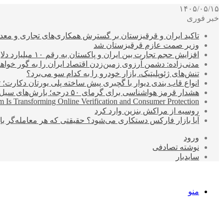
۱۴۰۵/۰۵/۱۵
خبر فوری
تاکید ایران و قرقیزستان بر گسترش همکاری‌های تجاری و معد
وزیر صمت عازم قرقیزستان شد
افزایش حجم تجارت بین ایران و پاکستان به رقم ۱۰ میلیارد دلار
مدنی‌زاده: دشمن آرزوی زمین‌زدن اقتصاد ایران را به گور خواهد
تنش‌های ژئوپلیتیک، بازار خودرو را به کدام سو می‌برد؟
انواع قاب بندی دیوار با گچبری پیش ساخته پلی یورتان دکارت
هشدار قرمز هواشناسی برای گرمای ۵۰ درجه؛ بارش‌های سیل‌آسا در ۳ استان
 Is Transforming Online Verification and Consumer Protection
روسیه از مراکش بنزین وارد کرد
آیا بازار فارکس دستکاری می‌شود؟ حقیقتی که هر معامله‌گر باید
ورود
نوشته تصادفی
سایدبار
منو