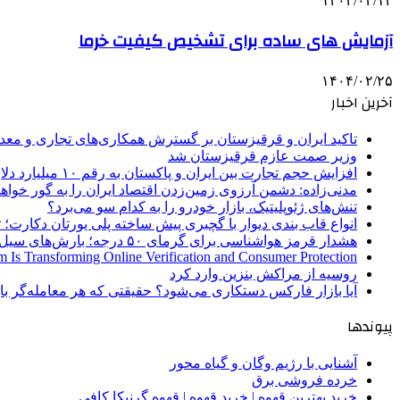
۱۴۰۴/۰۲/۱۳
آزمایش های ساده برای تشخیص کیفیت خرما
۱۴۰۴/۰۲/۲۵
آخرین اخبار
تاکید ایران و قرقیزستان بر گسترش همکاری‌های تجاری و معد
وزیر صمت عازم قرقیزستان شد
افزایش حجم تجارت بین ایران و پاکستان به رقم ۱۰ میلیارد دلار
مدنی‌زاده: دشمن آرزوی زمین‌زدن اقتصاد ایران را به گور خواهد
تنش‌های ژئوپلیتیک، بازار خودرو را به کدام سو می‌برد؟
انواع قاب بندی دیوار با گچبری پیش ساخته پلی یورتان دکارت
هشدار قرمز هواشناسی برای گرمای ۵۰ درجه؛ بارش‌های سیل‌آسا در ۳ استان
 Is Transforming Online Verification and Consumer Protection
روسیه از مراکش بنزین وارد کرد
آیا بازار فارکس دستکاری می‌شود؟ حقیقتی که هر معامله‌گر باید
پیوندها
آشنایی با رژیم وگان و گیاه محور
خرده فروشی برق
خرید بهترین قهوه | خرید قهوه | قهوه گرنیکا کافی