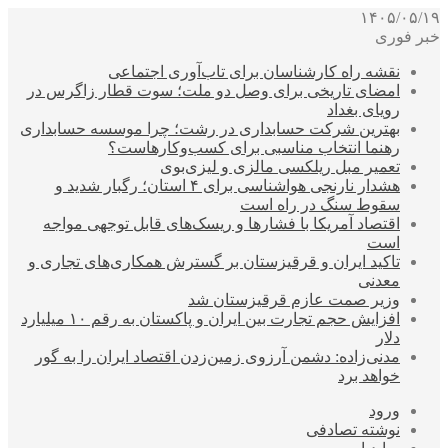
۱۴۰۵/۰۵/۱۹
خبر فوری
نقشه راه کارشناسان برای تاب‌آوری اجتماعی
امضای تاریخی برای وصل دو ملت؛ سوت قطار زاگرس در
رویای بغداد
بهترین شرکت حسابداری در رشت؛ چرا موسسه حسابداری
رهنما انتخاب مناسبی برای کسب‌وکارهاست؟
تعمیر مبل ریلکسی مالزی و لیزی‌بوی
هشدار نارنجی هواشناسی برای ۴ استان؛ رگبار شدید و
سقوط سنگ در راه است
اقتصاد آمریکا با فشارها و ریسک‌های قابل توجهی مواجه
است
تاکید ایران و قرقیزستان بر گسترش همکاری‌های تجاری و
معدنی
وزیر صمت عازم قرقیزستان شد
افزایش حجم تجارت بین ایران و پاکستان به رقم ۱۰ میلیارد
دلار
مدنی‌زاده: دشمن آرزوی زمین‌زدن اقتصاد ایران را به گور
خواهد برد
ورود
نوشته تصادفی