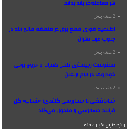
هر معامله‌گر باید بداند
2 هفته پیش
اطلاعیه فوری قطع برق در منطقه صالح آباد در
جنوب غرب تهران
2 هفته پیش
ممنوعیت رجیستری تلفن همراه و خروج برخی
خودروها در ایام اربعین
2 هفته پیش
خداحافظی با حسابرسی کاغذی؛ «شحاب» کل
فرآیند حسابرسی را متحول می‌کند
پربازدیدترین اخبار هفته