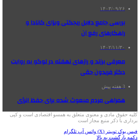
۱۴۰۳/۰۹/۲۶
بررسی جامع دلایل ریجکتی ویزای کانادا و
راهکارهای رفع آن
۱۴۰۲/۱۱/۳۰
معرفی برزند و رازهای نهفته در لوگو به روایت
دکتر فریدون حقی
3 هفته پیش
همراهی مردم مبعوث شده برای حفظ انرژی
کلیه حقوق مادی و معنوی متعلق به همسو اقتصادی است و کپی
برداری با ذکر منبع مجاز است
فیس بوک
توییتر (X)
واتس آپ
تلگرام
دکمه بازگشت به بالا