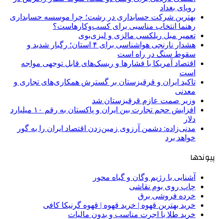
رویای بغداد
بهترین شرکت حسابداری در رشت؛ چرا موسسه حسابداری
رهنما انتخاب مناسبی برای کسب‌وکارهاست؟
تعمیر مبل ریلکسی مالزی و لیزی‌بوی
هشدار نارنجی هواشناسی برای ۴ استان؛ رگبار شدید و
سقوط سنگ در راه است
اقتصاد آمریکا با فشارها و ریسک‌های قابل توجهی مواجه
است
تاکید ایران و قرقیزستان بر گسترش همکاری‌های تجاری و
معدنی
وزیر صمت عازم قرقیزستان شد
افزایش حجم تجارت بین ایران و پاکستان به رقم ۱۰ میلیارد
دلار
مدنی‌زاده: دشمن آرزوی زمین‌زدن اقتصاد ایران را به گور
خواهد برد
پیوندها
آشنایی با رژیم وگان و گیاه محور
چاپ روی بوم نقاشی
خرده فروشی برق
خرید بهترین قهوه | خرید قهوه | قهوه گرنیکا کافی
خرید طلا با اجرت مناسب و بدون مالیات