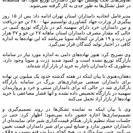
در عمل تشکل‌ها به طور جدی به کار گرفته نمی‌شوند.
مدیرعامل اتحادیه دامداران استان تهران ادامه داد: پس از ۱۵ روز
پیگیری از وزارت جهاد کشاورزی توانستیم تنها ۲۸۰۰ تن جو دریافت
و بین دامداران خرد دارای سهمیه کم در بازارگاه توزیع کنیم، در
حالی که مقدار مصرف دامداران استان ماهانه ۲۷ تن جو و ۳۷ هزار
تن ذرت و ۱۹ هزار تن کنجاله سویا می‌باشد که این نهاده‌ها به اندازه
کافی در اختیار تولید کنندگان قرار نمی‌گیرد.
وی تصریح کرد: هنوز نهاده‌های دامی به اندازه مورد نیاز در سامانه
بازارگاه توزیع نشده است و کمبود شدید ذرت و سویا وجود دارد،
به‌طوری که دامداران ناچار به خرید از بازار آزاد شده‌اند.
دهقان‌دهنوی با بیان اینکه در هفته گذشته حدود یک میلیون تن نهاده
برای دامداران صنعتی مرغداری‌های بزرگ در سامانه بازارگاه
بارگذاری شد در حالی که برای دامداران سنتی و خرد و پرواربندان
سهمیه در بازارگاه تخصیص داده نشده و آنها فشار مضاعفی با خرید
نهاده‌ها از بازار آزاد تحمل می‌کنند
وی با بیان اینکه به نماینده تشکل‌ها در روند تصمیم‌گیری و
تصمیم‌سازی‌ها اجازه حضور داده نمی‌شود؛ اظهار کرد: حتی در
جلسات ستاد تنظیم بازار، هنگام قیمت‌گذاری شیر خام، نماینده‌ای از
دامداران حضور ندارد و صنایع لبنی برای شیر دامداران قیمت تعیین
می‌کنند. چنین سازوکاری در هیچ کجای دنیا پذیرفته نیست و خلاف