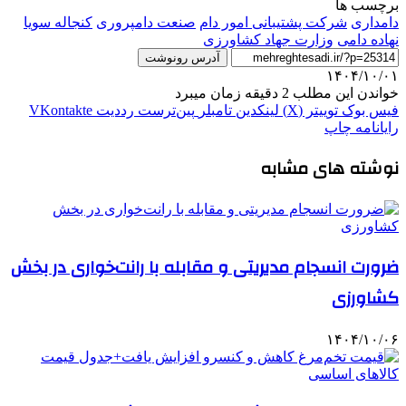
برچسب ها
دامداری
شرکت پشتیبانی امور دام
صنعت دامپروری
کنجاله سویا
نهاده دامی
وزارت جهاد کشاورزی
آدرس رونوشت
۱۴۰۴/۱۰/۰۱
خواندن این مطلب 2 دقیقه زمان میبرد
فیس بوک
توییتر (X)
لینکدین
‫تامبلر
‫پین‌ترست
‫رددیت
‫VKontakte
رایانامه
چاپ
نوشته های مشابه
ضرورت انسجام مدیریتی و مقابله با رانت‌خواری در بخش
کشاورزی
۱۴۰۴/۱۰/۰۶