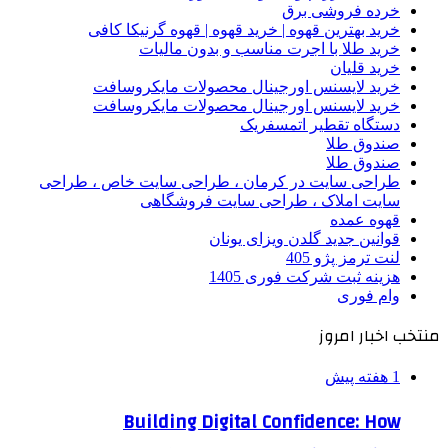
خرده فروشی برق
خرید بهترین قهوه | خرید قهوه | قهوه گرنیکا کافی
خرید طلا با اجرت مناسب و بدون مالیات
خرید قلیان
خرید لایسنس اورجینال محصولات مایکروسافت
خرید لایسنس اورجینال محصولات مایکروسافت
دستگاه تقطیر اتمسفریک
صندوق طلا
صندوق طلا
طراحی سایت در کرمان ، طراحی سایت خاص ، طراحی
سایت املاک ، طراحی سایت فروشگاهی
قهوه عمده
قوانین جدید گلدن ویزای یونان
لنت ترمز پژو 405
هزینه ثبت شرکت فوری 1405
وام فوری
منتخب اخبار امروز
1 هفته پیش
Building Digital Confidence: How