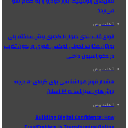
تنش‌های ژئوپلیتیک، بازار خودرو را به کدام سو
می‌برد؟
1 هفته پیش
انواع قاب بندی دیوار با گچبری پیش ساخته پلی
یورتان دکارت؛ تحولی لوکس، فوری و بدون تخریب
در دکوراسیون داخلی
1 هفته پیش
هشدار قرمز هواشناسی برای گرمای ۵۰ درجه؛
بارش‌های سیل‌آسا در ۳ استان
1 هفته پیش
Building Digital Confidence: How
TrustEmblem Is Transforming Online