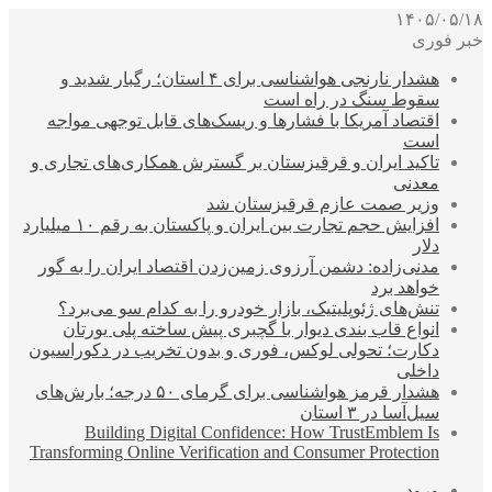
۱۴۰۵/۰۵/۱۸
خبر فوری
هشدار نارنجی هواشناسی برای ۴ استان؛ رگبار شدید و
سقوط سنگ در راه است
اقتصاد آمریکا با فشارها و ریسک‌های قابل توجهی مواجه
است
تاکید ایران و قرقیزستان بر گسترش همکاری‌های تجاری و
معدنی
وزیر صمت عازم قرقیزستان شد
افزایش حجم تجارت بین ایران و پاکستان به رقم ۱۰ میلیارد
دلار
مدنی‌زاده: دشمن آرزوی زمین‌زدن اقتصاد ایران را به گور
خواهد برد
تنش‌های ژئوپلیتیک، بازار خودرو را به کدام سو می‌برد؟
انواع قاب بندی دیوار با گچبری پیش ساخته پلی یورتان
دکارت؛ تحولی لوکس، فوری و بدون تخریب در دکوراسیون
داخلی
هشدار قرمز هواشناسی برای گرمای ۵۰ درجه؛ بارش‌های
سیل‌آسا در ۳ استان
Building Digital Confidence: How TrustEmblem Is
Transforming Online Verification and Consumer Protection
ورود