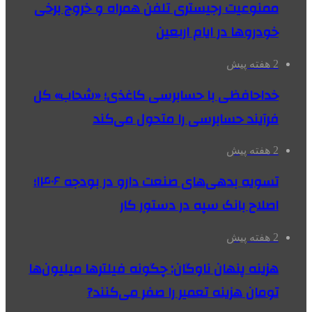
ممنوعیت رجیستری تلفن همراه و خروج برخی
خودروها در ایام اربعین
2 هفته پیش
خداحافظی با حسابرسی کاغذی؛ «شحاب» کل
فرآیند حسابرسی را متحول می‌کند
2 هفته پیش
تسویه بدهی‌های صنعت دارو در بودجه ۱۴۰۶؛
اصلاح بانک سپه در دستور کار
2 هفته پیش
هزینه پنهان ناوگان: چگونه فیلترها میلیون‌ها
تومان هزینه تعمیر را صفر می‌کنند?