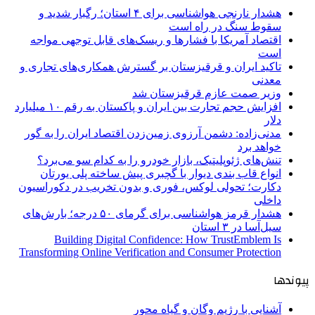
هشدار نارنجی هواشناسی برای ۴ استان؛ رگبار شدید و
سقوط سنگ در راه است
اقتصاد آمریکا با فشارها و ریسک‌های قابل توجهی مواجه
است
تاکید ایران و قرقیزستان بر گسترش همکاری‌های تجاری و
معدنی
وزیر صمت عازم قرقیزستان شد
افزایش حجم تجارت بین ایران و پاکستان به رقم ۱۰ میلیارد
دلار
مدنی‌زاده: دشمن آرزوی زمین‌زدن اقتصاد ایران را به گور
خواهد برد
تنش‌های ژئوپلیتیک، بازار خودرو را به کدام سو می‌برد؟
انواع قاب بندی دیوار با گچبری پیش ساخته پلی یورتان
دکارت؛ تحولی لوکس، فوری و بدون تخریب در دکوراسیون
داخلی
هشدار قرمز هواشناسی برای گرمای ۵۰ درجه؛ بارش‌های
سیل‌آسا در ۳ استان
Building Digital Confidence: How TrustEmblem Is
Transforming Online Verification and Consumer Protection
پیوندها
آشنایی با رژیم وگان و گیاه محور