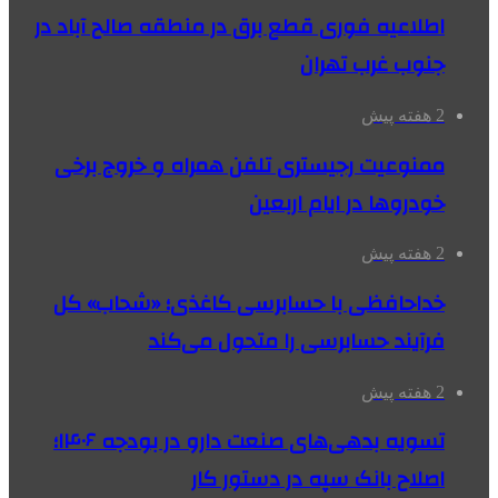
اطلاعیه فوری قطع برق در منطقه صالح آباد در
جنوب غرب تهران
2 هفته پیش
ممنوعیت رجیستری تلفن همراه و خروج برخی
خودروها در ایام اربعین
2 هفته پیش
خداحافظی با حسابرسی کاغذی؛ «شحاب» کل
فرآیند حسابرسی را متحول می‌کند
2 هفته پیش
تسویه بدهی‌های صنعت دارو در بودجه ۱۴۰۶؛
اصلاح بانک سپه در دستور کار