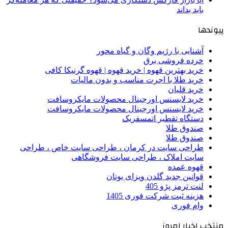
باید بداند
پیوندها
آشنایی با رژیم وگان و گیاه محور
خرده فروشی برق
خرید بهترین قهوه | خرید قهوه | قهوه گرنیکا کافی
خرید طلا با اجرت مناسب و بدون مالیات
خرید قلیان
خرید لایسنس اورجینال محصولات مایکروسافت
خرید لایسنس اورجینال محصولات مایکروسافت
دستگاه تقطیر اتمسفریک
صندوق طلا
صندوق طلا
طراحی سایت در کرمان ، طراحی سایت خاص ، طراحی
سایت املاک ، طراحی سایت فروشگاهی
قهوه عمده
قوانین جدید گلدن ویزای یونان
لنت ترمز پژو 405
هزینه ثبت شرکت فوری 1405
وام فوری
منتخب اخبار امروز