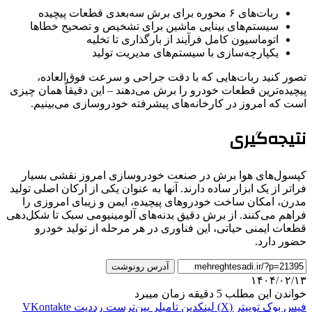
ربات‌های ۶ محوره برای برش سه‌بعدی قطعات پیچیده
سیستم‌های بینایی ماشین برای تشخیص و تصحیح خطاها
اتوماسیون کامل فرآیند از بارگذاری تا تخلیه
یکپارچه‌سازی با سیستم‌های مدیریت تولید
تصور کنید ربات‌هایی که با دقت جراحی و سرعت فوق‌العاده،
پیچیده‌ترین قطعات خودرو را برش می‌دهند – این دقیقاً همان چیزی
است که امروز در کارخانه‌های پیشرفته خودروسازی می‌بینیم.
نتیجه‌گیری
کپسول‌های هوا برش در صنعت خودروسازی امروز نقشی بسیار
فراتر از یک ابزار ساده دارند. آنها به عنوان یکی از ارکان اصلی تولید
مدرن، امکان ساخت خودروهای پیچیده، ایمن و زیبای امروزی را
فراهم می‌کنند. از برش دقیق بدنه‌های آلومینیومی سبک تا شکل‌دهی
قطعات ایمنی حیاتی، این فناوری در هر مرحله از تولید خودرو
حضور دارد.
آدرس رونوشت
۱۴۰۴/۰۲/۱۳
خواندن این مطلب 5 دقیقه زمان میبرد
فیس بوک
توییتر (X)
لینکدین
‫تامبلر
‫پین‌ترست
‫رددیت
‫VKontakte