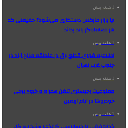
1 هفته پیش
آیا بازار فارکس دستکاری می‌شود؟ حقیقتی که
هر معامله‌گر باید بداند
1 هفته پیش
اطلاعیه فوری قطع برق در منطقه صالح آباد در
جنوب غرب تهران
1 هفته پیش
ممنوعیت رجیستری تلفن همراه و خروج برخی
خودروها در ایام اربعین
1 هفته پیش
خداحافظی با حسابرسی کاغذی؛ «شحاب» کل