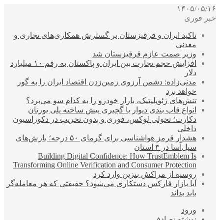
۱۴۰۵/۰۵/۱۶
خبر فوری
تاکید ایران و قرقیزستان بر گسترش همکاری‌های تجاری و
معدنی
وزیر صمت عازم قرقیزستان شد
افزایش حجم تجارت بین ایران و پاکستان به رقم ۱۰ میلیارد
دلار
مدنی‌زاده: دشمن آرزوی زمین‌زدن اقتصاد ایران را به گور
خواهد برد
تنش‌های ژئوپلیتیک، بازار خودرو را به کدام سو می‌برد؟
انواع قاب بندی دیوار با گچبری پیش ساخته پلی یورتان
دکارت؛ تحولی لوکس، فوری و بدون تخریب در دکوراسیون
داخلی
هشدار قرمز هواشناسی برای گرمای ۵۰ درجه؛ بارش‌های
سیل‌آسا در ۳ استان
Building Digital Confidence: How TrustEmblem Is
Transforming Online Verification and Consumer Protection
روسیه از مراکش بنزین وارد کرد
آیا بازار فارکس دستکاری می‌شود؟ حقیقتی که هر معامله‌گر
باید بداند
ورود
نوشته تصادفی