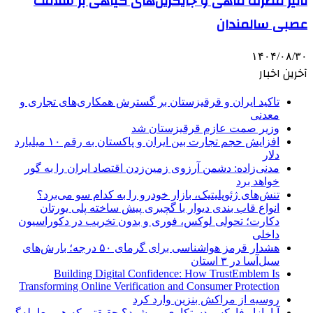
تاثیر مصرف ماهی و جایگزین‌های گیاهی بر سلامت
عصبی سالمندان
۱۴۰۴/۰۸/۳۰
آخرین اخبار
تاکید ایران و قرقیزستان بر گسترش همکاری‌های تجاری و
معدنی
وزیر صمت عازم قرقیزستان شد
افزایش حجم تجارت بین ایران و پاکستان به رقم ۱۰ میلیارد
دلار
مدنی‌زاده: دشمن آرزوی زمین‌زدن اقتصاد ایران را به گور
خواهد برد
تنش‌های ژئوپلیتیک، بازار خودرو را به کدام سو می‌برد؟
انواع قاب بندی دیوار با گچبری پیش ساخته پلی یورتان
دکارت؛ تحولی لوکس، فوری و بدون تخریب در دکوراسیون
داخلی
هشدار قرمز هواشناسی برای گرمای ۵۰ درجه؛ بارش‌های
سیل‌آسا در ۳ استان
Building Digital Confidence: How TrustEmblem Is
Transforming Online Verification and Consumer Protection
روسیه از مراکش بنزین وارد کرد
آیا بازار فارکس دستکاری می‌شود؟ حقیقتی که هر معامله‌گر