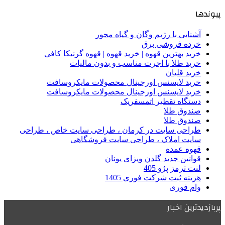
پیوندها
آشنایی با رژیم وگان و گیاه محور
خرده فروشی برق
خرید بهترین قهوه | خرید قهوه | قهوه گرنیکا کافی
خرید طلا با اجرت مناسب و بدون مالیات
خرید قلیان
خرید لایسنس اورجینال محصولات مایکروسافت
خرید لایسنس اورجینال محصولات مایکروسافت
دستگاه تقطیر اتمسفریک
صندوق طلا
صندوق طلا
طراحی سایت در کرمان ، طراحی سایت خاص ، طراحی
سایت املاک ، طراحی سایت فروشگاهی
قهوه عمده
قوانین جدید گلدن ویزای یونان
لنت ترمز پژو 405
هزینه ثبت شرکت فوری 1405
وام فوری
پربازدیدترین اخبار