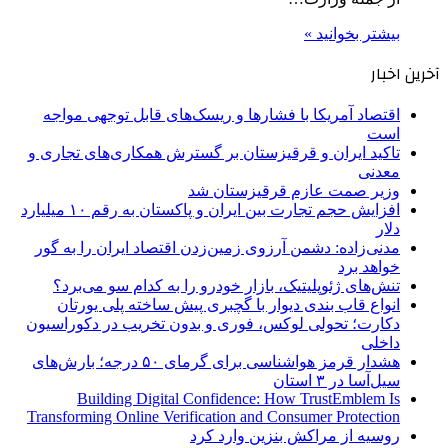
بیشتر بخوانید »
آخرین اخبار
اقتصاد آمریکا با فشارها و ریسک‌های قابل توجهی مواجه
است
تاکید ایران و قرقیزستان بر گسترش همکاری‌های تجاری و
معدنی
وزیر صمت عازم قرقیزستان شد
افزایش حجم تجارت بین ایران و پاکستان به رقم ۱۰ میلیارد
دلار
مدنی‌زاده: دشمن آرزوی زمین‌زدن اقتصاد ایران را به گور
خواهد برد
تنش‌های ژئوپلیتیک، بازار خودرو را به کدام سو می‌برد؟
انواع قاب بندی دیوار با گچبری پیش ساخته پلی یورتان
دکارت؛ تحولی لوکس، فوری و بدون تخریب در دکوراسیون
داخلی
هشدار قرمز هواشناسی برای گرمای ۵۰ درجه؛ بارش‌های
سیل‌آسا در ۳ استان
Building Digital Confidence: How TrustEmblem Is
Transforming Online Verification and Consumer Protection
روسیه از مراکش بنزین وارد کرد