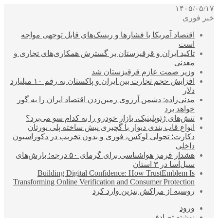
۱۴۰۵/۰۵/۱۷
خبر فوری
اقتصاد آمریکا با فشارها و ریسک‌های قابل توجهی مواجه
است
تاکید ایران و قرقیزستان بر گسترش همکاری‌های تجاری و
معدنی
وزیر صمت عازم قرقیزستان شد
افزایش حجم تجارت بین ایران و پاکستان به رقم ۱۰ میلیارد
دلار
مدنی‌زاده: دشمن آرزوی زمین‌زدن اقتصاد ایران را به گور
خواهد برد
تنش‌های ژئوپلیتیک، بازار خودرو را به کدام سو می‌برد؟
انواع قاب بندی دیوار با گچبری پیش ساخته پلی یورتان
دکارت؛ تحولی لوکس، فوری و بدون تخریب در دکوراسیون
داخلی
هشدار قرمز هواشناسی برای گرمای ۵۰ درجه؛ بارش‌های
سیل‌آسا در ۳ استان
Building Digital Confidence: How TrustEmblem Is
Transforming Online Verification and Consumer Protection
روسیه از مراکش بنزین وارد کرد
ورود
نوشته تصادفی