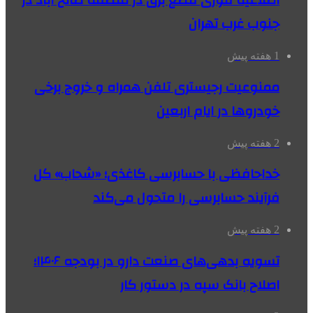
اطلاعیه فوری قطع برق در منطقه صالح آباد در
جنوب غرب تهران
1 هفته پیش
ممنوعیت رجیستری تلفن همراه و خروج برخی
خودروها در ایام اربعین
2 هفته پیش
خداحافظی با حسابرسی کاغذی؛ «شحاب» کل
فرآیند حسابرسی را متحول می‌کند
2 هفته پیش
تسویه بدهی‌های صنعت دارو در بودجه ۱۴۰۶؛
اصلاح بانک سپه در دستور کار