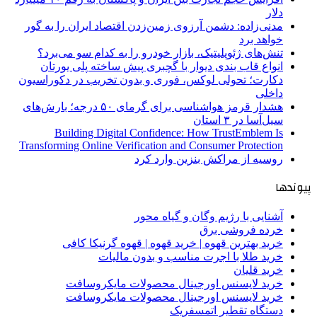
دلار
مدنی‌زاده: دشمن آرزوی زمین‌زدن اقتصاد ایران را به گور
خواهد برد
تنش‌های ژئوپلیتیک، بازار خودرو را به کدام سو می‌برد؟
انواع قاب بندی دیوار با گچبری پیش ساخته پلی یورتان
دکارت؛ تحولی لوکس، فوری و بدون تخریب در دکوراسیون
داخلی
هشدار قرمز هواشناسی برای گرمای ۵۰ درجه؛ بارش‌های
سیل‌آسا در ۳ استان
Building Digital Confidence: How TrustEmblem Is
Transforming Online Verification and Consumer Protection
روسیه از مراکش بنزین وارد کرد
پیوندها
آشنایی با رژیم وگان و گیاه محور
خرده فروشی برق
خرید بهترین قهوه | خرید قهوه | قهوه گرنیکا کافی
خرید طلا با اجرت مناسب و بدون مالیات
خرید قلیان
خرید لایسنس اورجینال محصولات مایکروسافت
خرید لایسنس اورجینال محصولات مایکروسافت
دستگاه تقطیر اتمسفریک