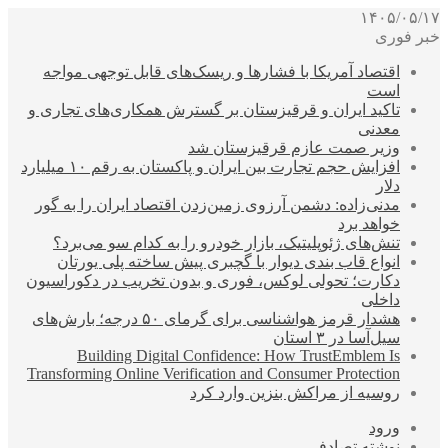
۱۴۰۵/۰۵/۱۷
خبر فوری
اقتصاد آمریکا با فشارها و ریسک‌های قابل توجهی مواجه
است
تاکید ایران و قرقیزستان بر گسترش همکاری‌های تجاری و
معدنی
وزیر صمت عازم قرقیزستان شد
افزایش حجم تجارت بین ایران و پاکستان به رقم ۱۰ میلیارد
دلار
مدنی‌زاده: دشمن آرزوی زمین‌زدن اقتصاد ایران را به گور
خواهد برد
تنش‌های ژئوپلیتیک، بازار خودرو را به کدام سو می‌برد؟
انواع قاب بندی دیوار با گچبری پیش ساخته پلی یورتان
دکارت؛ تحولی لوکس، فوری و بدون تخریب در دکوراسیون
داخلی
هشدار قرمز هواشناسی برای گرمای ۵۰ درجه؛ بارش‌های
سیل‌آسا در ۳ استان
Building Digital Confidence: How TrustEmblem Is
Transforming Online Verification and Consumer Protection
روسیه از مراکش بنزین وارد کرد
ورود
نوشته تصادفی