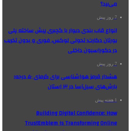
می‌برد؟
7 روز پیش
انواع قاب بندی دیوار با گچبری پیش ساخته پلی
یورتان دکارت؛ تحولی لوکس، فوری و بدون تخریب
در دکوراسیون داخلی
7 روز پیش
هشدار قرمز هواشناسی برای گرمای ۵۰ درجه؛
بارش‌های سیل‌آسا در ۳ استان
1 هفته پیش
Building Digital Confidence: How
TrustEmblem Is Transforming Online