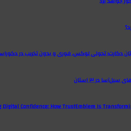
گور خواهد برد
د؟
رتان دکارت؛ تحولی لوکس، فوری و بدون تخریب در دکوراس
g Digital Confidence: How TrustEmblem Is Transformi