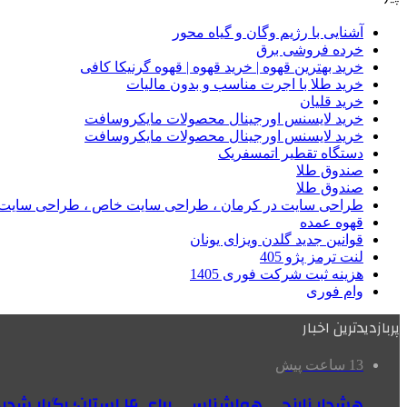
آشنایی با رژیم وگان و گیاه محور
خرده فروشی برق
خرید بهترین قهوه | خرید قهوه | قهوه گرنیکا کافی
خرید طلا با اجرت مناسب و بدون مالیات
خرید قلیان
خرید لایسنس اورجینال محصولات مایکروسافت
خرید لایسنس اورجینال محصولات مایکروسافت
دستگاه تقطیر اتمسفریک
صندوق طلا
صندوق طلا
طراحی سایت در کرمان ، طراحی سایت خاص ، طراحی سایت 
قهوه عمده
قوانین جدید گلدن ویزای یونان
لنت ترمز پژو 405
هزینه ثبت شرکت فوری 1405
وام فوری
پربازدیدترین اخبار
13 ساعت پیش
هشدار نارنجی هواشناسی برای ۴ استان؛ رگبار شدید و سقوط سنگ در راه است