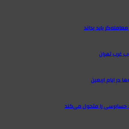
امله‌گر باید بداند
ب غرب تهران
 در ایام اربعین
 حسابرسی را متحول می‌کند