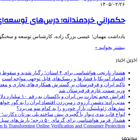
۱۴۰۵/۰۲/۲۶
حکمرانیِ خردمندانه؛ درس‌های توسعه‌ا
یادداشت مهمان؛ عیسی بزرگ زاده، کارشناس توسعه و سخنگوی 
بیشتر بخوانید »
آخرین اخبار
هشدار نارنجی هواشناسی برای ۴ استان؛ رگبار شدید و سقوط سنگ در راه است
اقتصاد آمریکا با فشارها و ریسک‌های قابل توجهی مواجه است
تاکید ایران و قرقیزستان بر گسترش همکاری‌های تجاری و معد
وزیر صمت عازم قرقیزستان شد
افزایش حجم تجارت بین ایران و پاکستان به رقم ۱۰ میلیارد دلار
مدنی‌زاده: دشمن آرزوی زمین‌زدن اقتصاد ایران را به گور خواهد
تنش‌های ژئوپلیتیک، بازار خودرو را به کدام سو می‌برد؟
انواع قاب بندی دیوار با گچبری پیش ساخته پلی یورتان دکارت
هشدار قرمز هواشناسی برای گرمای ۵۰ درجه؛ بارش‌های سیل‌آسا در ۳ استان
 Is Transforming Online Verification and Consumer Protection
پیوندها