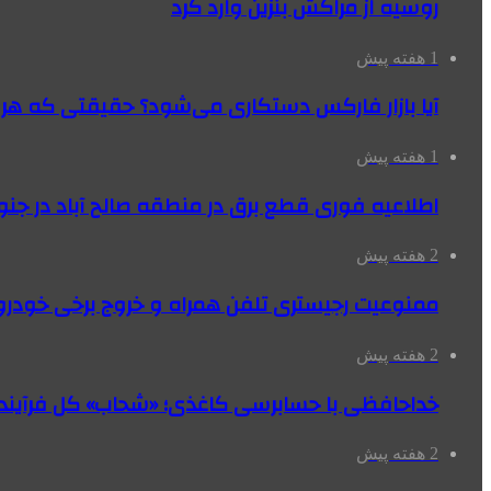
روسیه از مراکش بنزین وارد کرد
1 هفته پیش
آیا بازار فارکس دستکاری می‌شود؟ حقیقتی که هر مع
1 هفته پیش
اطلاعیه فوری قطع برق در منطقه صالح آباد در جنو
2 هفته پیش
ممنوعیت رجیستری تلفن همراه و خروج برخی خودروها
2 هفته پیش
خداحافظی با حسابرسی کاغذی؛ «شحاب» کل فرآیند
2 هفته پیش