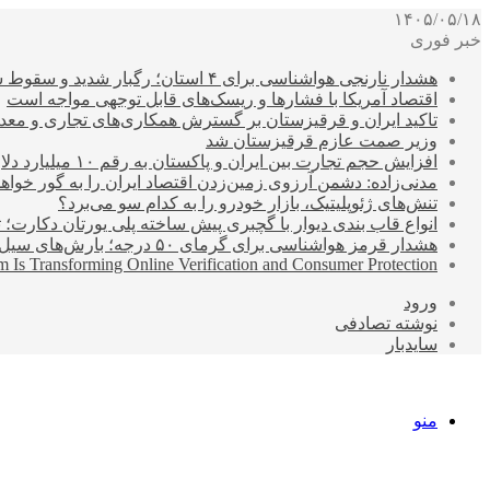
۱۴۰۵/۰۵/۱۸
خبر فوری
هشدار نارنجی هواشناسی برای ۴ استان؛ رگبار شدید و سقوط سنگ در راه است
اقتصاد آمریکا با فشارها و ریسک‌های قابل توجهی مواجه است
تاکید ایران و قرقیزستان بر گسترش همکاری‌های تجاری و معد
وزیر صمت عازم قرقیزستان شد
افزایش حجم تجارت بین ایران و پاکستان به رقم ۱۰ میلیارد دلار
مدنی‌زاده: دشمن آرزوی زمین‌زدن اقتصاد ایران را به گور خواهد
تنش‌های ژئوپلیتیک، بازار خودرو را به کدام سو می‌برد؟
انواع قاب بندی دیوار با گچبری پیش ساخته پلی یورتان دکارت
هشدار قرمز هواشناسی برای گرمای ۵۰ درجه؛ بارش‌های سیل‌آسا در ۳ استان
 Is Transforming Online Verification and Consumer Protection
ورود
نوشته تصادفی
سایدبار
منو