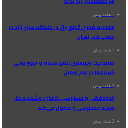
هر معامله‌گر باید بداند
1 هفته پیش
اطلاعیه فوری قطع برق در منطقه صالح آباد در
جنوب غرب تهران
1 هفته پیش
ممنوعیت رجیستری تلفن همراه و خروج برخی
خودروها در ایام اربعین
2 هفته پیش
خداحافظی با حسابرسی کاغذی؛ «شحاب» کل
فرآیند حسابرسی را متحول می‌کند
2 هفته پیش