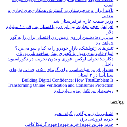
است
تاکید ایران و قرقیزستان بر گسترش همکاری‌های تجاری و
معدنی
وزیر صمت عازم قرقیزستان شد
افزایش حجم تجارت بین ایران و پاکستان به رقم ۱۰ میلیارد
دلار
مدنی‌زاده: دشمن آرزوی زمین‌زدن اقتصاد ایران را به گور
خواهد برد
تنش‌های ژئوپلیتیک، بازار خودرو را به کدام سو می‌برد؟
انواع قاب بندی دیوار با گچبری پیش ساخته پلی یورتان
دکارت؛ تحولی لوکس، فوری و بدون تخریب در دکوراسیون
داخلی
هشدار قرمز هواشناسی برای گرمای ۵۰ درجه؛ بارش‌های
سیل‌آسا در ۳ استان
Building Digital Confidence: How TrustEmblem Is
Transforming Online Verification and Consumer Protection
روسیه از مراکش بنزین وارد کرد
پیوندها
آشنایی با رژیم وگان و گیاه محور
خرده فروشی برق
خرید بهترین قهوه | خرید قهوه | قهوه گرنیکا کافی