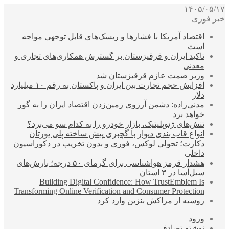
۱۴۰۵/۰۵/۱۷
خبر فوری
اقتصاد آمریکا با فشارها و ریسک‌های قابل توجهی مواجه
است
تاکید ایران و قرقیزستان بر گسترش همکاری‌های تجاری و
معدنی
وزیر صمت عازم قرقیزستان شد
افزایش حجم تجارت بین ایران و پاکستان به رقم ۱۰ میلیارد
دلار
مدنی‌زاده: دشمن آرزوی زمین‌زدن اقتصاد ایران را به گور
خواهد برد
تنش‌های ژئوپلیتیک، بازار خودرو را به کدام سو می‌برد؟
انواع قاب بندی دیوار با گچبری پیش ساخته پلی یورتان
دکارت؛ تحولی لوکس، فوری و بدون تخریب در دکوراسیون
داخلی
هشدار قرمز هواشناسی برای گرمای ۵۰ درجه؛ بارش‌های
سیل‌آسا در ۳ استان
Building Digital Confidence: How TrustEmblem Is
Transforming Online Verification and Consumer Protection
روسیه از مراکش بنزین وارد کرد
ورود
نوشته تصادفی