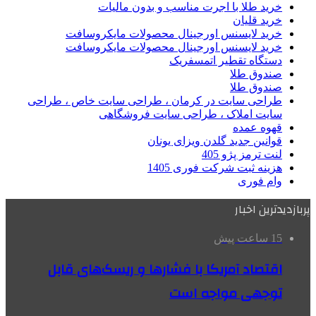
خرید طلا با اجرت مناسب و بدون مالیات
خرید قلیان
خرید لایسنس اورجینال محصولات مایکروسافت
خرید لایسنس اورجینال محصولات مایکروسافت
دستگاه تقطیر اتمسفریک
صندوق طلا
صندوق طلا
طراحی سایت در کرمان ، طراحی سایت خاص ، طراحی
سایت املاک ، طراحی سایت فروشگاهی
قهوه عمده
قوانین جدید گلدن ویزای یونان
لنت ترمز پژو 405
هزینه ثبت شرکت فوری 1405
وام فوری
پربازدیدترین اخبار
15 ساعت پیش
اقتصاد آمریکا با فشارها و ریسک‌های قابل
توجهی مواجه است