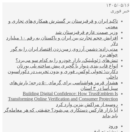
۱۴۰۵/۰۵/۱۶
خبر فوری
تاکید ایران و قرقیزستان بر گسترش همکاری‌های تجاری و
معدنی
وزیر صمت عازم قرقیزستان شد
افزایش حجم تجارت بین ایران و پاکستان به رقم ۱۰ میلیارد
دلار
مدنی‌زاده: دشمن آرزوی زمین‌زدن اقتصاد ایران را به گور
خواهد برد
تنش‌های ژئوپلیتیک، بازار خودرو را به کدام سو می‌برد؟
انواع قاب بندی دیوار با گچبری پیش ساخته پلی یورتان
دکارت؛ تحولی لوکس، فوری و بدون تخریب در دکوراسیون
داخلی
هشدار قرمز هواشناسی برای گرمای ۵۰ درجه؛ بارش‌های
سیل‌آسا در ۳ استان
Building Digital Confidence: How TrustEmblem Is
Transforming Online Verification and Consumer Protection
روسیه از مراکش بنزین وارد کرد
آیا بازار فارکس دستکاری می‌شود؟ حقیقتی که هر معامله‌گر
باید بداند
ورود
نوشته تصادفی