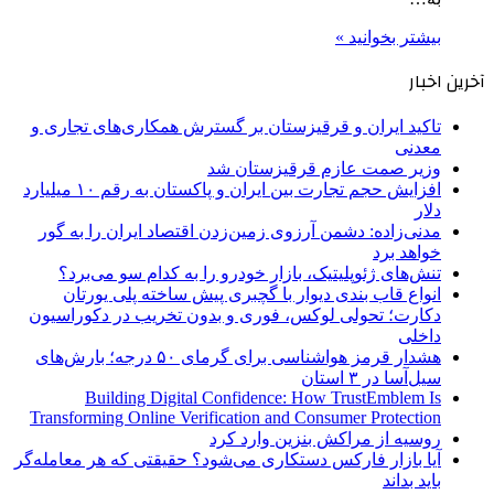
بیشتر بخوانید »
آخرین اخبار
تاکید ایران و قرقیزستان بر گسترش همکاری‌های تجاری و
معدنی
وزیر صمت عازم قرقیزستان شد
افزایش حجم تجارت بین ایران و پاکستان به رقم ۱۰ میلیارد
دلار
مدنی‌زاده: دشمن آرزوی زمین‌زدن اقتصاد ایران را به گور
خواهد برد
تنش‌های ژئوپلیتیک، بازار خودرو را به کدام سو می‌برد؟
انواع قاب بندی دیوار با گچبری پیش ساخته پلی یورتان
دکارت؛ تحولی لوکس، فوری و بدون تخریب در دکوراسیون
داخلی
هشدار قرمز هواشناسی برای گرمای ۵۰ درجه؛ بارش‌های
سیل‌آسا در ۳ استان
Building Digital Confidence: How TrustEmblem Is
Transforming Online Verification and Consumer Protection
روسیه از مراکش بنزین وارد کرد
آیا بازار فارکس دستکاری می‌شود؟ حقیقتی که هر معامله‌گر
باید بداند