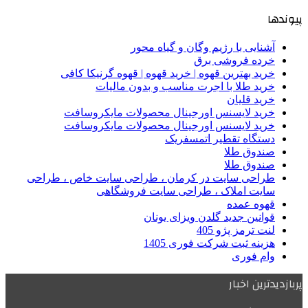
پیوندها
آشنایی با رژیم وگان و گیاه محور
خرده فروشی برق
خرید بهترین قهوه | خرید قهوه | قهوه گرنیکا کافی
خرید طلا با اجرت مناسب و بدون مالیات
خرید قلیان
خرید لایسنس اورجینال محصولات مایکروسافت
خرید لایسنس اورجینال محصولات مایکروسافت
دستگاه تقطیر اتمسفریک
صندوق طلا
صندوق طلا
طراحی سایت در کرمان ، طراحی سایت خاص ، طراحی
سایت املاک ، طراحی سایت فروشگاهی
قهوه عمده
قوانین جدید گلدن ویزای یونان
لنت ترمز پژو 405
هزینه ثبت شرکت فوری 1405
وام فوری
پربازدیدترین اخبار