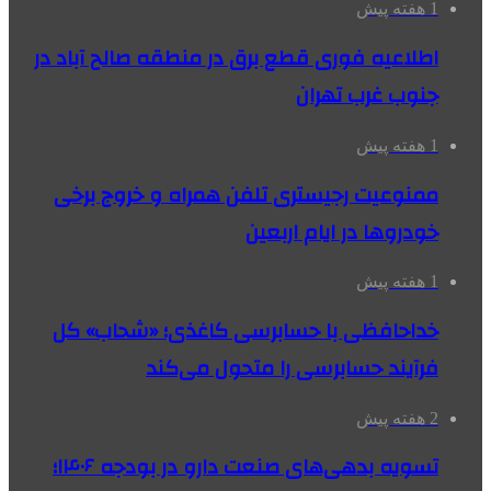
1 هفته پیش
اطلاعیه فوری قطع برق در منطقه صالح آباد در
جنوب غرب تهران
1 هفته پیش
ممنوعیت رجیستری تلفن همراه و خروج برخی
خودروها در ایام اربعین
1 هفته پیش
خداحافظی با حسابرسی کاغذی؛ «شحاب» کل
فرآیند حسابرسی را متحول می‌کند
2 هفته پیش
تسویه بدهی‌های صنعت دارو در بودجه ۱۴۰۶؛