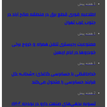
1 هفته پیش
اطلاعیه فوری قطع برق در منطقه صالح آباد در
جنوب غرب تهران
1 هفته پیش
ممنوعیت رجیستری تلفن همراه و خروج برخی
خودروها در ایام اربعین
1 هفته پیش
خداحافظی با حسابرسی کاغذی؛ «شحاب» کل
فرآیند حسابرسی را متحول می‌کند
2 هفته پیش
تسویه بدهی‌های صنعت دارو در بودجه ۱۴۰۶؛