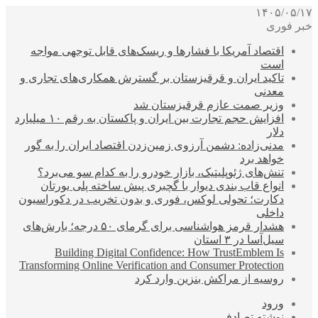
۱۴۰۵/۰۵/۱۷
خبر فوری
اقتصاد آمریکا با فشارها و ریسک‌های قابل توجهی مواجه
است
تاکید ایران و قرقیزستان بر گسترش همکاری‌های تجاری و
معدنی
وزیر صمت عازم قرقیزستان شد
افزایش حجم تجارت بین ایران و پاکستان به رقم ۱۰ میلیارد
دلار
مدنی‌زاده: دشمن آرزوی زمین‌زدن اقتصاد ایران را به گور
خواهد برد
تنش‌های ژئوپلیتیک، بازار خودرو را به کدام سو می‌برد؟
انواع قاب بندی دیوار با گچبری پیش ساخته پلی یورتان
دکارت؛ تحولی لوکس، فوری و بدون تخریب در دکوراسیون
داخلی
هشدار قرمز هواشناسی برای گرمای ۵۰ درجه؛ بارش‌های
سیل‌آسا در ۳ استان
Building Digital Confidence: How TrustEmblem Is
Transforming Online Verification and Consumer Protection
روسیه از مراکش بنزین وارد کرد
ورود
نوشته تصادفی