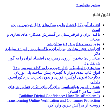
بیشتر بخوانید »
آخرین اخبار
اقتصاد آمریکا با فشارها و ریسک‌های قابل توجهی مواجه
است
تاکید ایران و قرقیزستان بر گسترش همکاری‌های تجاری و
معدنی
وزیر صمت عازم قرقیزستان شد
افزایش حجم تجارت بین ایران و پاکستان به رقم ۱۰ میلیارد
دلار
مدنی‌زاده: دشمن آرزوی زمین‌زدن اقتصاد ایران را به گور
خواهد برد
تنش‌های ژئوپلیتیک، بازار خودرو را به کدام سو می‌برد؟
انواع قاب بندی دیوار با گچبری پیش ساخته پلی یورتان
دکارت؛ تحولی لوکس، فوری و بدون تخریب در دکوراسیون
داخلی
هشدار قرمز هواشناسی برای گرمای ۵۰ درجه؛ بارش‌های
سیل‌آسا در ۳ استان
Building Digital Confidence: How TrustEmblem Is
Transforming Online Verification and Consumer Protection
روسیه از مراکش بنزین وارد کرد