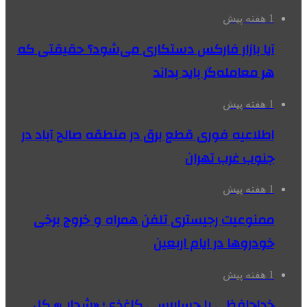
1 هفته پیش
آیا بازار فارکس دستکاری می‌شود؟ حقیقتی که
هر معامله‌گر باید بداند
1 هفته پیش
اطلاعیه فوری قطع برق در منطقه صالح آباد در
جنوب غرب تهران
1 هفته پیش
ممنوعیت رجیستری تلفن همراه و خروج برخی
خودروها در ایام اربعین
1 هفته پیش
خداحافظی با حسابرسی کاغذی؛ «شحاب» کل