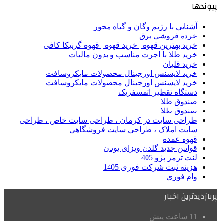
پیوندها
آشنایی با رژیم وگان و گیاه محور
خرده فروشی برق
خرید بهترین قهوه | خرید قهوه | قهوه گرنیکا کافی
خرید طلا با اجرت مناسب و بدون مالیات
خرید قلیان
خرید لایسنس اورجینال محصولات مایکروسافت
خرید لایسنس اورجینال محصولات مایکروسافت
دستگاه تقطیر اتمسفریک
صندوق طلا
صندوق طلا
طراحی سایت در کرمان ، طراحی سایت خاص ، طراحی
سایت املاک ، طراحی سایت فروشگاهی
قهوه عمده
قوانین جدید گلدن ویزای یونان
لنت ترمز پژو 405
هزینه ثبت شرکت فوری 1405
وام فوری
پربازدیدترین اخبار
11 ساعت پیش