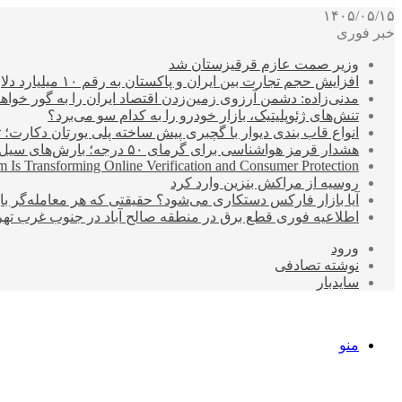
۱۴۰۵/۰۵/۱۵
خبر فوری
وزیر صمت عازم قرقیزستان شد
افزایش حجم تجارت بین ایران و پاکستان به رقم ۱۰ میلیارد دلار
مدنی‌زاده: دشمن آرزوی زمین‌زدن اقتصاد ایران را به گور خواهد
تنش‌های ژئوپلیتیک، بازار خودرو را به کدام سو می‌برد؟
انواع قاب بندی دیوار با گچبری پیش ساخته پلی یورتان دکارت
هشدار قرمز هواشناسی برای گرمای ۵۰ درجه؛ بارش‌های سیل‌آسا در ۳ استان
 Is Transforming Online Verification and Consumer Protection
روسیه از مراکش بنزین وارد کرد
آیا بازار فارکس دستکاری می‌شود؟ حقیقتی که هر معامله‌گر باید
اطلاعیه فوری قطع برق در منطقه صالح آباد در جنوب غرب تهر
ورود
نوشته تصادفی
سایدبار
منو