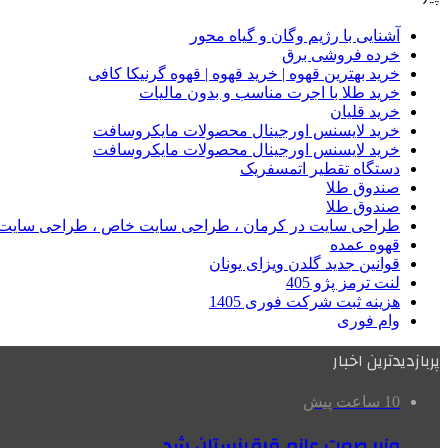
آشنایی با رژیم وگان و گیاه محور
خرده فروشی برق
خرید بهترین قهوه | خرید قهوه | قهوه گرنیکا کافی
خرید طلا با اجرت مناسب و بدون مالیات
خرید قلیان
خرید لایسنس اورجینال محصولات مایکروسافت
خرید لایسنس اورجینال محصولات مایکروسافت
دستگاه تقطیر اتمسفریک
صندوق طلا
صندوق طلا
طراحی سایت در کرمان ، طراحی سایت خاص ، طراحی سایت 
قهوه عمده
قوانین جدید گلدن ویزای یونان
لنت ترمز پژو 405
هزینه ثبت شرکت فوری 1405
وام فوری
پربازدیدترین اخبار
10 ساعت پیش
وزیر صمت عازم قرقیزستان شد