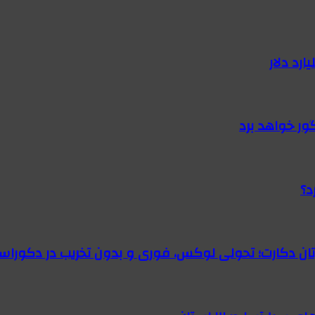
گور خواهد برد
د؟
رتان دکارت؛ تحولی لوکس، فوری و بدون تخریب در دکوراس