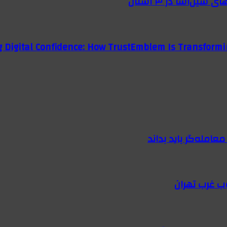
g Digital Confidence: How TrustEmblem Is Transformi
امله‌گر باید بداند
ب غرب تهران