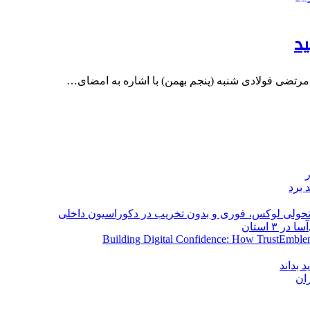
رتضی فولادی شنبه (پنجم بهمن) با اشاره به امضای…
 برد
؛ تحولی لوکس، فوری و بدون تخریب در دکوراسیون داخلی
Building Digital Confidence: How TrustEmblem
 بداند
ان