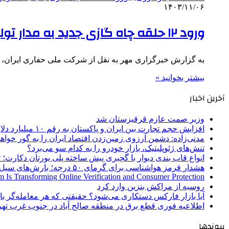
۱۴۰۳/۱۱/۰۶
ورود ۱۲ حلقه چاه گازی جدید به مدار تولید
به گزارش خبرگزاری مهر به نقل از شرکت ملی حفاری ایران، م
بیشتر بخوانید »
آخرین اخبار
وزیر صمت عازم قرقیزستان شد
افزایش حجم تجارت بین ایران و پاکستان به رقم ۱۰ میلیارد دلار
مدنی‌زاده: دشمن آرزوی زمین‌زدن اقتصاد ایران را به گور خواهد
تنش‌های ژئوپلیتیک، بازار خودرو را به کدام سو می‌برد؟
انواع قاب بندی دیوار با گچبری پیش ساخته پلی یورتان دکارت
هشدار قرمز هواشناسی برای گرمای ۵۰ درجه؛ بارش‌های سیل‌آسا در ۳ استان
 Is Transforming Online Verification and Consumer Protection
روسیه از مراکش بنزین وارد کرد
آیا بازار فارکس دستکاری می‌شود؟ حقیقتی که هر معامله‌گر باید
اطلاعیه فوری قطع برق در منطقه صالح آباد در جنوب غرب تهر
پیوندها