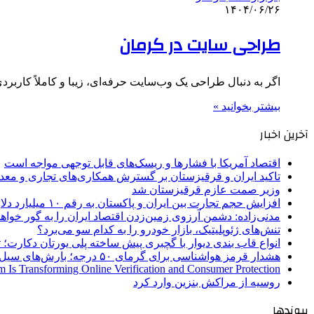
۱۴۰۴/۰۶/۲۶
طراحی سایت در کرمان
اگر به دنبال طراحی یک وب‌سایت حرفه‌ای، زیبا و کاملاً کاربر
بیشتر بخوانید »
آخرین اخبار
اقتصاد آمریکا با فشارها و ریسک‌های قابل توجهی مواجه است
تاکید ایران و قرقیزستان بر گسترش همکاری‌های تجاری و معد
وزیر صمت عازم قرقیزستان شد
افزایش حجم تجارت بین ایران و پاکستان به رقم ۱۰ میلیارد دلار
مدنی‌زاده: دشمن آرزوی زمین‌زدن اقتصاد ایران را به گور خواهد
تنش‌های ژئوپلیتیک، بازار خودرو را به کدام سو می‌برد؟
انواع قاب بندی دیوار با گچبری پیش ساخته پلی یورتان دکارت
هشدار قرمز هواشناسی برای گرمای ۵۰ درجه؛ بارش‌های سیل‌آسا در ۳ استان
 Is Transforming Online Verification and Consumer Protection
روسیه از مراکش بنزین وارد کرد
پیوندها