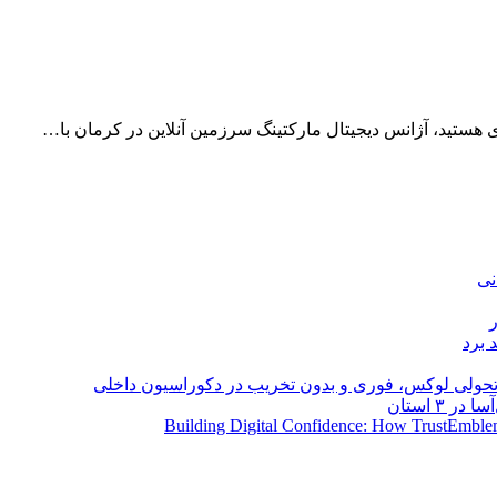
دی هستید، آژانس دیجیتال مارکتینگ سرزمین آنلاین در کرمان با…
نی
 برد
؛ تحولی لوکس، فوری و بدون تخریب در دکوراسیون داخلی
Building Digital Confidence: How TrustEmblem