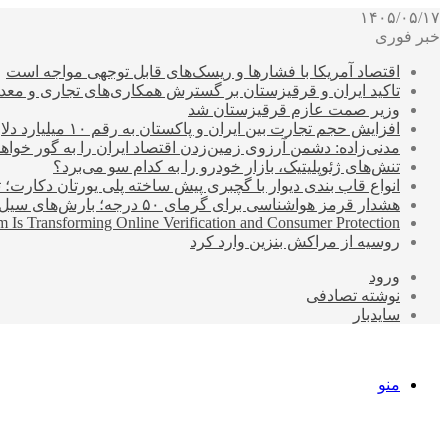
۱۴۰۵/۰۵/۱۷
خبر فوری
اقتصاد آمریکا با فشارها و ریسک‌های قابل توجهی مواجه است
تاکید ایران و قرقیزستان بر گسترش همکاری‌های تجاری و معد
وزیر صمت عازم قرقیزستان شد
افزایش حجم تجارت بین ایران و پاکستان به رقم ۱۰ میلیارد دلار
مدنی‌زاده: دشمن آرزوی زمین‌زدن اقتصاد ایران را به گور خواهد
تنش‌های ژئوپلیتیک، بازار خودرو را به کدام سو می‌برد؟
انواع قاب بندی دیوار با گچبری پیش ساخته پلی یورتان دکارت
هشدار قرمز هواشناسی برای گرمای ۵۰ درجه؛ بارش‌های سیل‌آسا در ۳ استان
 Is Transforming Online Verification and Consumer Protection
روسیه از مراکش بنزین وارد کرد
ورود
نوشته تصادفی
سایدبار
منو