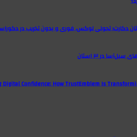
د؟
رتان دکارت؛ تحولی لوکس، فوری و بدون تخریب در دکوراس
g Digital Confidence: How TrustEmblem Is Transformi