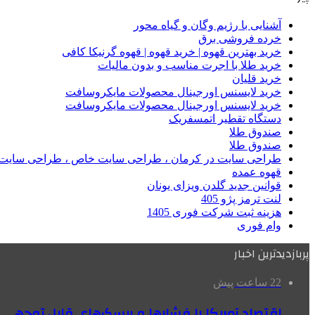
آشنایی با رژیم وگان و گیاه محور
خرده فروشی برق
خرید بهترین قهوه | خرید قهوه | قهوه گرنیکا کافی
خرید طلا با اجرت مناسب و بدون مالیات
خرید قلیان
خرید لایسنس اورجینال محصولات مایکروسافت
خرید لایسنس اورجینال محصولات مایکروسافت
دستگاه تقطیر اتمسفریک
صندوق طلا
صندوق طلا
طراحی سایت در کرمان ، طراحی سایت خاص ، طراحی سایت 
قهوه عمده
قوانین جدید گلدن ویزای یونان
لنت ترمز پژو 405
هزینه ثبت شرکت فوری 1405
وام فوری
پربازدیدترین اخبار
22 ساعت پیش
اقتصاد آمریکا با فشارها و ریسک‌های قابل توجهی