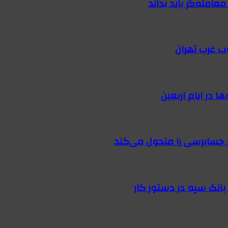
امله‌گر باید بداند
ب غرب تهران
 در ایام اربعین
 حسابرسی را متحول می‌کند