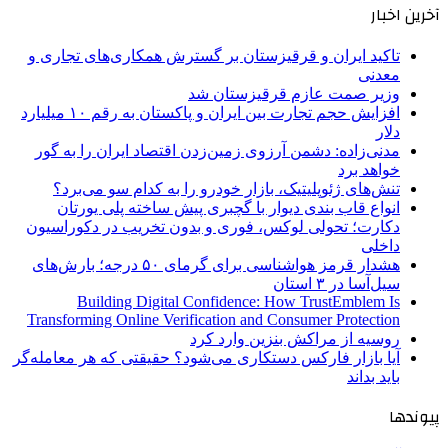
آخرین اخبار
تاکید ایران و قرقیزستان بر گسترش همکاری‌های تجاری و
معدنی
وزیر صمت عازم قرقیزستان شد
افزایش حجم تجارت بین ایران و پاکستان به رقم ۱۰ میلیارد
دلار
مدنی‌زاده: دشمن آرزوی زمین‌زدن اقتصاد ایران را به گور
خواهد برد
تنش‌های ژئوپلیتیک، بازار خودرو را به کدام سو می‌برد؟
انواع قاب بندی دیوار با گچبری پیش ساخته پلی یورتان
دکارت؛ تحولی لوکس، فوری و بدون تخریب در دکوراسیون
داخلی
هشدار قرمز هواشناسی برای گرمای ۵۰ درجه؛ بارش‌های
سیل‌آسا در ۳ استان
Building Digital Confidence: How TrustEmblem Is
Transforming Online Verification and Consumer Protection
روسیه از مراکش بنزین وارد کرد
آیا بازار فارکس دستکاری می‌شود؟ حقیقتی که هر معامله‌گر
باید بداند
پیوندها