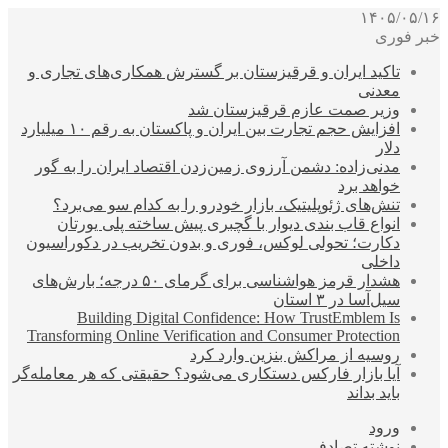
۱۴۰۵/۰۵/۱۶
خبر فوری
تاکید ایران و قرقیزستان بر گسترش همکاری‌های تجاری و
معدنی
وزیر صمت عازم قرقیزستان شد
افزایش حجم تجارت بین ایران و پاکستان به رقم ۱۰ میلیارد
دلار
مدنی‌زاده: دشمن آرزوی زمین‌زدن اقتصاد ایران را به گور
خواهد برد
تنش‌های ژئوپلیتیک، بازار خودرو را به کدام سو می‌برد؟
انواع قاب بندی دیوار با گچبری پیش ساخته پلی یورتان
دکارت؛ تحولی لوکس، فوری و بدون تخریب در دکوراسیون
داخلی
هشدار قرمز هواشناسی برای گرمای ۵۰ درجه؛ بارش‌های
سیل‌آسا در ۳ استان
Building Digital Confidence: How TrustEmblem Is
Transforming Online Verification and Consumer Protection
روسیه از مراکش بنزین وارد کرد
آیا بازار فارکس دستکاری می‌شود؟ حقیقتی که هر معامله‌گر
باید بداند
ورود
نوشته تصادفی