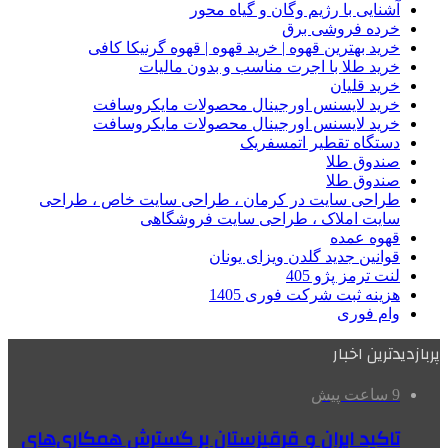
آشنایی با رژیم وگان و گیاه محور
خرده فروشی برق
خرید بهترین قهوه | خرید قهوه | قهوه گرنیکا کافی
خرید طلا با اجرت مناسب و بدون مالیات
خرید قلیان
خرید لایسنس اورجینال محصولات مایکروسافت
خرید لایسنس اورجینال محصولات مایکروسافت
دستگاه تقطیر اتمسفریک
صندوق طلا
صندوق طلا
طراحی سایت در کرمان ، طراحی سایت خاص ، طراحی
سایت املاک ، طراحی سایت فروشگاهی
قهوه عمده
قوانین جدید گلدن ویزای یونان
لنت ترمز پژو 405
هزینه ثبت شرکت فوری 1405
وام فوری
پربازدیدترین اخبار
9 ساعت پیش
تاکید ایران و قرقیزستان بر گسترش همکاری‌های