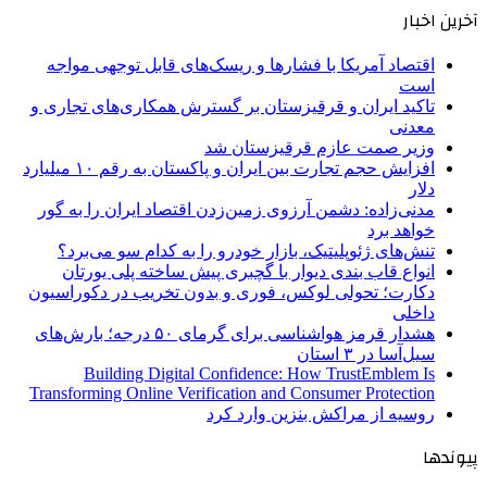
آخرین اخبار
اقتصاد آمریکا با فشارها و ریسک‌های قابل توجهی مواجه
است
تاکید ایران و قرقیزستان بر گسترش همکاری‌های تجاری و
معدنی
وزیر صمت عازم قرقیزستان شد
افزایش حجم تجارت بین ایران و پاکستان به رقم ۱۰ میلیارد
دلار
مدنی‌زاده: دشمن آرزوی زمین‌زدن اقتصاد ایران را به گور
خواهد برد
تنش‌های ژئوپلیتیک، بازار خودرو را به کدام سو می‌برد؟
انواع قاب بندی دیوار با گچبری پیش ساخته پلی یورتان
دکارت؛ تحولی لوکس، فوری و بدون تخریب در دکوراسیون
داخلی
هشدار قرمز هواشناسی برای گرمای ۵۰ درجه؛ بارش‌های
سیل‌آسا در ۳ استان
Building Digital Confidence: How TrustEmblem Is
Transforming Online Verification and Consumer Protection
روسیه از مراکش بنزین وارد کرد
پیوندها