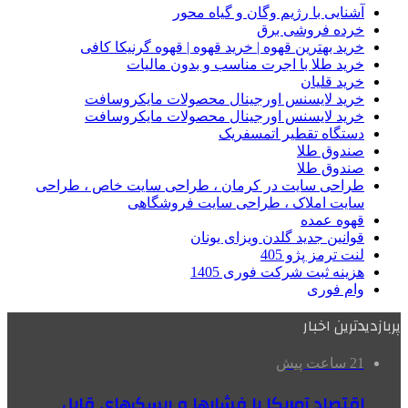
آشنایی با رژیم وگان و گیاه محور
خرده فروشی برق
خرید بهترین قهوه | خرید قهوه | قهوه گرنیکا کافی
خرید طلا با اجرت مناسب و بدون مالیات
خرید قلیان
خرید لایسنس اورجینال محصولات مایکروسافت
خرید لایسنس اورجینال محصولات مایکروسافت
دستگاه تقطیر اتمسفریک
صندوق طلا
صندوق طلا
طراحی سایت در کرمان ، طراحی سایت خاص ، طراحی
سایت املاک ، طراحی سایت فروشگاهی
قهوه عمده
قوانین جدید گلدن ویزای یونان
لنت ترمز پژو 405
هزینه ثبت شرکت فوری 1405
وام فوری
پربازدیدترین اخبار
21 ساعت پیش
اقتصاد آمریکا با فشارها و ریسک‌های قابل