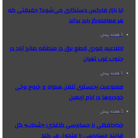
آیا بازار فارکس دستکاری می‌شود؟ حقیقتی که
هر معامله‌گر باید بداند
1 هفته پیش
اطلاعیه فوری قطع برق در منطقه صالح آباد در
جنوب غرب تهران
1 هفته پیش
ممنوعیت رجیستری تلفن همراه و خروج برخی
خودروها در ایام اربعین
2 هفته پیش
خداحافظی با حسابرسی کاغذی؛ «شحاب» کل
فرآیند حسابرسی را متحول می‌کند