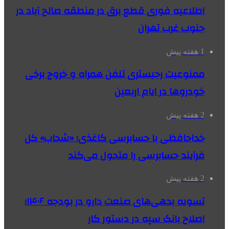
اطلاعیه فوری قطع برق در منطقه صالح آباد در
جنوب غرب تهران
1 هفته پیش
ممنوعیت رجیستری تلفن همراه و خروج برخی
خودروها در ایام اربعین
2 هفته پیش
خداحافظی با حسابرسی کاغذی؛ «شحاب» کل
فرآیند حسابرسی را متحول می‌کند
2 هفته پیش
تسویه بدهی‌های صنعت دارو در بودجه ۱۴۰۶؛
اصلاح بانک سپه در دستور کار