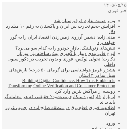
۱۴۰۵/۰۵/۱۵
خبر فوری
وزیر صمت عازم قرقیزستان شد
افزایش حجم تجارت بین ایران و پاکستان به رقم ۱۰ میلیارد
دلار
مدنی‌زاده: دشمن آرزوی زمین‌زدن اقتصاد ایران را به گور
خواهد برد
تنش‌های ژئوپلیتیک، بازار خودرو را به کدام سو می‌برد؟
انواع قاب بندی دیوار با گچبری پیش ساخته پلی یورتان
دکارت؛ تحولی لوکس، فوری و بدون تخریب در دکوراسیون
داخلی
هشدار قرمز هواشناسی برای گرمای ۵۰ درجه؛ بارش‌های
سیل‌آسا در ۳ استان
Building Digital Confidence: How TrustEmblem Is
Transforming Online Verification and Consumer Protection
روسیه از مراکش بنزین وارد کرد
آیا بازار فارکس دستکاری می‌شود؟ حقیقتی که هر معامله‌گر
باید بداند
اطلاعیه فوری قطع برق در منطقه صالح آباد در جنوب غرب
تهران
ورود
نوشته تصادفی