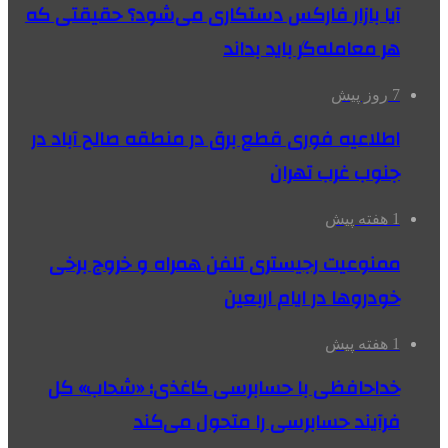
آیا بازار فارکس دستکاری می‌شود؟ حقیقتی که
هر معامله‌گر باید بداند
7 روز پیش
اطلاعیه فوری قطع برق در منطقه صالح آباد در
جنوب غرب تهران
1 هفته پیش
ممنوعیت رجیستری تلفن همراه و خروج برخی
خودروها در ایام اربعین
1 هفته پیش
خداحافظی با حسابرسی کاغذی؛ «شحاب» کل
فرآیند حسابرسی را متحول می‌کند