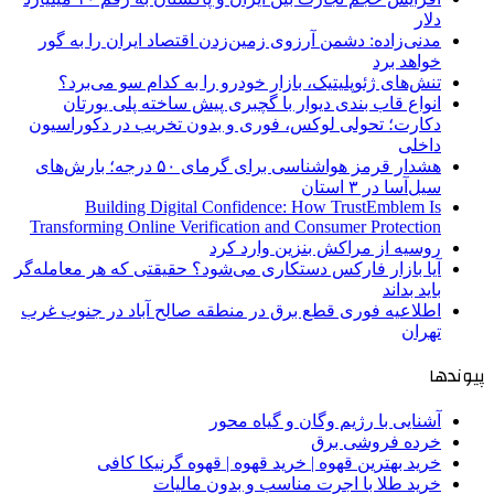
دلار
مدنی‌زاده: دشمن آرزوی زمین‌زدن اقتصاد ایران را به گور
خواهد برد
تنش‌های ژئوپلیتیک، بازار خودرو را به کدام سو می‌برد؟
انواع قاب بندی دیوار با گچبری پیش ساخته پلی یورتان
دکارت؛ تحولی لوکس، فوری و بدون تخریب در دکوراسیون
داخلی
هشدار قرمز هواشناسی برای گرمای ۵۰ درجه؛ بارش‌های
سیل‌آسا در ۳ استان
Building Digital Confidence: How TrustEmblem Is
Transforming Online Verification and Consumer Protection
روسیه از مراکش بنزین وارد کرد
آیا بازار فارکس دستکاری می‌شود؟ حقیقتی که هر معامله‌گر
باید بداند
اطلاعیه فوری قطع برق در منطقه صالح آباد در جنوب غرب
تهران
پیوندها
آشنایی با رژیم وگان و گیاه محور
خرده فروشی برق
خرید بهترین قهوه | خرید قهوه | قهوه گرنیکا کافی
خرید طلا با اجرت مناسب و بدون مالیات