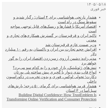
۱۴۰۵/۰۵/۱۸
خبر فوری
هشدار نارنجی هواشناسی برای ۴ استان؛ رگبار شدید و
سقوط سنگ در راه است
اقتصاد آمریکا با فشارها و ریسک‌های قابل توجهی مواجه
است
تاکید ایران و قرقیزستان بر گسترش همکاری‌های تجاری و
معدنی
وزیر صمت عازم قرقیزستان شد
افزایش حجم تجارت بین ایران و پاکستان به رقم ۱۰ میلیارد
دلار
مدنی‌زاده: دشمن آرزوی زمین‌زدن اقتصاد ایران را به گور
خواهد برد
تنش‌های ژئوپلیتیک، بازار خودرو را به کدام سو می‌برد؟
انواع قاب بندی دیوار با گچبری پیش ساخته پلی یورتان
دکارت؛ تحولی لوکس، فوری و بدون تخریب در دکوراسیون
داخلی
هشدار قرمز هواشناسی برای گرمای ۵۰ درجه؛ بارش‌های
سیل‌آسا در ۳ استان
Building Digital Confidence: How TrustEmblem Is
Transforming Online Verification and Consumer Protection
ورود