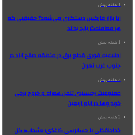
1 هفته پیش
آیا بازار فارکس دستکاری می‌شود؟ حقیقتی که
هر معامله‌گر باید بداند
1 هفته پیش
اطلاعیه فوری قطع برق در منطقه صالح آباد در
جنوب غرب تهران
2 هفته پیش
ممنوعیت رجیستری تلفن همراه و خروج برخی
خودروها در ایام اربعین
2 هفته پیش
خداحافظی با حسابرسی کاغذی؛ «شحاب» کل