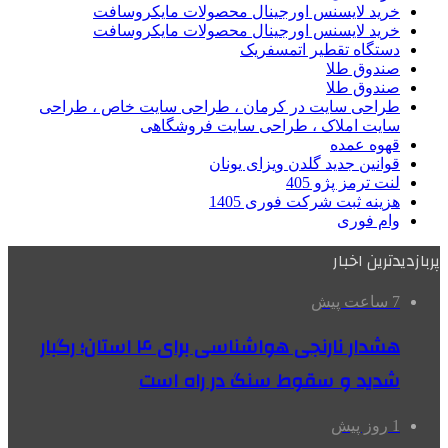
خرید لایسنس اورجینال محصولات مایکروسافت
خرید لایسنس اورجینال محصولات مایکروسافت
دستگاه تقطیر اتمسفریک
صندوق طلا
صندوق طلا
طراحی سایت در کرمان ، طراحی سایت خاص ، طراحی
سایت املاک ، طراحی سایت فروشگاهی
قهوه عمده
قوانین جدید گلدن ویزای یونان
لنت ترمز پژو 405
هزینه ثبت شرکت فوری 1405
وام فوری
پربازدیدترین اخبار
7 ساعت پیش
هشدار نارنجی هواشناسی برای ۴ استان؛ رگبار
شدید و سقوط سنگ در راه است
1 روز پیش