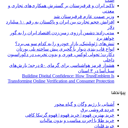
است
تاکید ایران و قرقیزستان بر گسترش همکاری‌های تجاری و
معدنی
وزیر صمت عازم قرقیزستان شد
افزایش حجم تجارت بین ایران و پاکستان به رقم ۱۰ میلیارد
دلار
مدنی‌زاده: دشمن آرزوی زمین‌زدن اقتصاد ایران را به گور
خواهد برد
تنش‌های ژئوپلیتیک، بازار خودرو را به کدام سو می‌برد؟
انواع قاب بندی دیوار با گچبری پیش ساخته پلی یورتان
دکارت؛ تحولی لوکس، فوری و بدون تخریب در دکوراسیون
داخلی
هشدار قرمز هواشناسی برای گرمای ۵۰ درجه؛ بارش‌های
سیل‌آسا در ۳ استان
Building Digital Confidence: How TrustEmblem Is
Transforming Online Verification and Consumer Protection
پیوندها
آشنایی با رژیم وگان و گیاه محور
خرده فروشی برق
خرید بهترین قهوه | خرید قهوه | قهوه گرنیکا کافی
خرید طلا با اجرت مناسب و بدون مالیات
خرید قلیان