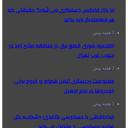
آیا بازار فارکس دستکاری می‌شود؟ حقیقتی که
هر معامله‌گر باید بداند
1 هفته پیش
اطلاعیه فوری قطع برق در منطقه صالح آباد در
جنوب غرب تهران
2 هفته پیش
ممنوعیت رجیستری تلفن همراه و خروج برخی
خودروها در ایام اربعین
2 هفته پیش
خداحافظی با حسابرسی کاغذی؛ «شحاب» کل
فرآیند حسابرسی را متحول می‌کند