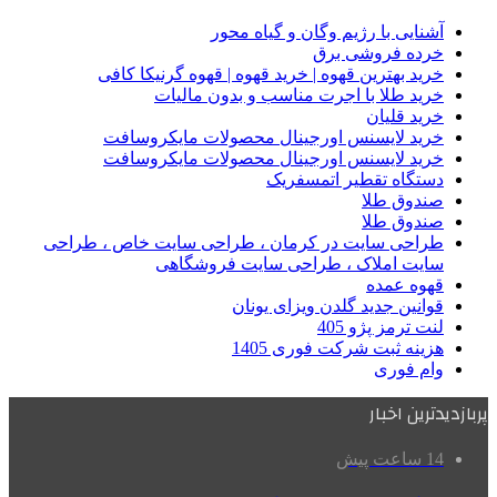
آشنایی با رژیم وگان و گیاه محور
خرده فروشی برق
خرید بهترین قهوه | خرید قهوه | قهوه گرنیکا کافی
خرید طلا با اجرت مناسب و بدون مالیات
خرید قلیان
خرید لایسنس اورجینال محصولات مایکروسافت
خرید لایسنس اورجینال محصولات مایکروسافت
دستگاه تقطیر اتمسفریک
صندوق طلا
صندوق طلا
طراحی سایت در کرمان ، طراحی سایت خاص ، طراحی
سایت املاک ، طراحی سایت فروشگاهی
قهوه عمده
قوانین جدید گلدن ویزای یونان
لنت ترمز پژو 405
هزینه ثبت شرکت فوری 1405
وام فوری
پربازدیدترین اخبار
14 ساعت پیش