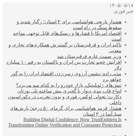
۱۴۰۵/۰۵/۱۸
خبر فوری
هشدار نارنجی هواشناسی برای ۴ استان؛ رگبار شدید و
سقوط سنگ در راه است
اقتصاد آمریکا با فشارها و ریسک‌های قابل توجهی مواجه
است
تاکید ایران و قرقیزستان بر گسترش همکاری‌های تجاری و
معدنی
وزیر صمت عازم قرقیزستان شد
افزایش حجم تجارت بین ایران و پاکستان به رقم ۱۰ میلیارد
دلار
مدنی‌زاده: دشمن آرزوی زمین‌زدن اقتصاد ایران را به گور
خواهد برد
تنش‌های ژئوپلیتیک، بازار خودرو را به کدام سو می‌برد؟
انواع قاب بندی دیوار با گچبری پیش ساخته پلی یورتان
دکارت؛ تحولی لوکس، فوری و بدون تخریب در دکوراسیون
داخلی
هشدار قرمز هواشناسی برای گرمای ۵۰ درجه؛ بارش‌های
سیل‌آسا در ۳ استان
Building Digital Confidence: How TrustEmblem Is
Transforming Online Verification and Consumer Protection
ورود