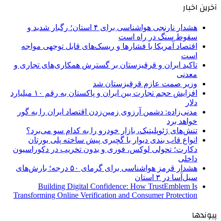
آخرین اخبار
هشدار نارنجی هواشناسی برای ۴ استان؛ رگبار شدید و
سقوط سنگ در راه است
اقتصاد آمریکا با فشارها و ریسک‌های قابل توجهی مواجه
است
تاکید ایران و قرقیزستان بر گسترش همکاری‌های تجاری و
معدنی
وزیر صمت عازم قرقیزستان شد
افزایش حجم تجارت بین ایران و پاکستان به رقم ۱۰ میلیارد
دلار
مدنی‌زاده: دشمن آرزوی زمین‌زدن اقتصاد ایران را به گور
خواهد برد
تنش‌های ژئوپلیتیک، بازار خودرو را به کدام سو می‌برد؟
انواع قاب بندی دیوار با گچبری پیش ساخته پلی یورتان
دکارت؛ تحولی لوکس، فوری و بدون تخریب در دکوراسیون
داخلی
هشدار قرمز هواشناسی برای گرمای ۵۰ درجه؛ بارش‌های
سیل‌آسا در ۳ استان
Building Digital Confidence: How TrustEmblem Is
Transforming Online Verification and Consumer Protection
پیوندها