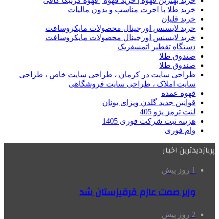
خرید بهترین قهوه | خرید قهوه | قهوه گرنیکا کافی
خرید طلا با اجرت مناسب و بدون مالیات
خرید قلیان
خرید لایسنس اورجینال محصولات مایکروسافت
خرید لایسنس اورجینال محصولات مایکروسافت
دستگاه تقطیر اتمسفریک
صندوق طلا
صندوق طلا
طراحی سایت در کرمان ، طراحی سایت خاص ، طراحی
سایت املاک ، طراحی سایت فروشگاهی
قهوه عمده
قوانین جدید گلدن ویزای یونان
لنت ترمز پژو 405
هزینه ثبت شرکت فوری 1405
وام فوری
پربازدیدترین اخبار
1 روز پیش
وزیر صمت عازم قرقیزستان شد
2 روز پیش