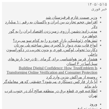
۱۴۰۵/۰۵/۱۵
خبر فوری
وزیر صمت عازم قرقیزستان شد
افزایش حجم تجارت بین ایران و پاکستان به رقم ۱۰ میلیارد
دلار
مدنی‌زاده: دشمن آرزوی زمین‌زدن اقتصاد ایران را به گور
خواهد برد
تنش‌های ژئوپلیتیک، بازار خودرو را به کدام سو می‌برد؟
انواع قاب بندی دیوار با گچبری پیش ساخته پلی یورتان
دکارت؛ تحولی لوکس، فوری و بدون تخریب در دکوراسیون
داخلی
هشدار قرمز هواشناسی برای گرمای ۵۰ درجه؛ بارش‌های
سیل‌آسا در ۳ استان
Building Digital Confidence: How TrustEmblem Is
Transforming Online Verification and Consumer Protection
روسیه از مراکش بنزین وارد کرد
آیا بازار فارکس دستکاری می‌شود؟ حقیقتی که هر معامله‌گر
باید بداند
اطلاعیه فوری قطع برق در منطقه صالح آباد در جنوب غرب
تهران
ورود
نوشته تصادفی