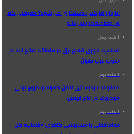
آیا بازار فارکس دستکاری می‌شود؟ حقیقتی که
هر معامله‌گر باید بداند
1 هفته پیش
اطلاعیه فوری قطع برق در منطقه صالح آباد در
جنوب غرب تهران
1 هفته پیش
ممنوعیت رجیستری تلفن همراه و خروج برخی
خودروها در ایام اربعین
1 هفته پیش
خداحافظی با حسابرسی کاغذی؛ «شحاب» کل