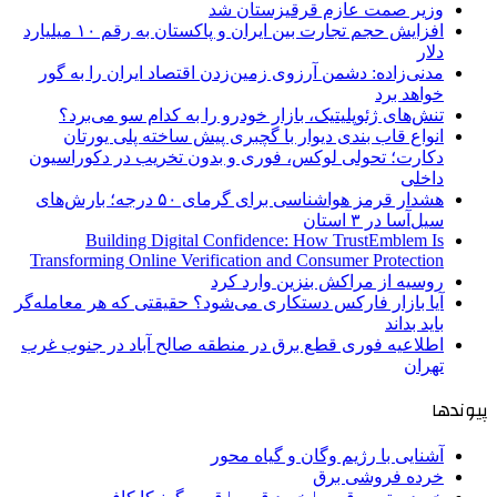
وزیر صمت عازم قرقیزستان شد
افزایش حجم تجارت بین ایران و پاکستان به رقم ۱۰ میلیارد
دلار
مدنی‌زاده: دشمن آرزوی زمین‌زدن اقتصاد ایران را به گور
خواهد برد
تنش‌های ژئوپلیتیک، بازار خودرو را به کدام سو می‌برد؟
انواع قاب بندی دیوار با گچبری پیش ساخته پلی یورتان
دکارت؛ تحولی لوکس، فوری و بدون تخریب در دکوراسیون
داخلی
هشدار قرمز هواشناسی برای گرمای ۵۰ درجه؛ بارش‌های
سیل‌آسا در ۳ استان
Building Digital Confidence: How TrustEmblem Is
Transforming Online Verification and Consumer Protection
روسیه از مراکش بنزین وارد کرد
آیا بازار فارکس دستکاری می‌شود؟ حقیقتی که هر معامله‌گر
باید بداند
اطلاعیه فوری قطع برق در منطقه صالح آباد در جنوب غرب
تهران
پیوندها
آشنایی با رژیم وگان و گیاه محور
خرده فروشی برق