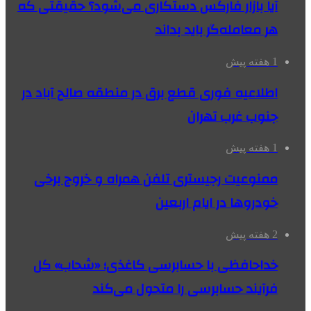
آیا بازار فارکس دستکاری می‌شود؟ حقیقتی که
هر معامله‌گر باید بداند
1 هفته پیش
اطلاعیه فوری قطع برق در منطقه صالح آباد در
جنوب غرب تهران
1 هفته پیش
ممنوعیت رجیستری تلفن همراه و خروج برخی
خودروها در ایام اربعین
2 هفته پیش
خداحافظی با حسابرسی کاغذی؛ «شحاب» کل
فرآیند حسابرسی را متحول می‌کند