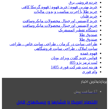
خرده فروشی برق
خرید بهترین قهوه | خرید قهوه | قهوه گرنیکا کافی
خرید طلا با اجرت مناسب و بدون مالیات
خرید قلیان
خرید لایسنس اورجینال محصولات مایکروسافت
خرید لایسنس اورجینال محصولات مایکروسافت
دستگاه تقطیر اتمسفریک
صندوق طلا
صندوق طلا
طراحی سایت در کرمان ، طراحی سایت خاص ، طراحی
سایت املاک ، طراحی سایت فروشگاهی
قهوه عمده
قوانین جدید گلدن ویزای یونان
لنت ترمز پژو 405
هزینه ثبت شرکت فوری 1405
وام فوری
پربازدیدترین اخبار
17 ساعت پیش
اقتصاد آمریکا با فشارها و ریسک‌های قابل