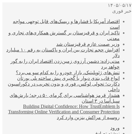
۱۴۰۵/۰۵/۱۷
خبر فوری
اقتصاد آمریکا با فشارها و ریسک‌های قابل توجهی مواجه
است
تاکید ایران و قرقیزستان بر گسترش همکاری‌های تجاری و
معدنی
وزیر صمت عازم قرقیزستان شد
افزایش حجم تجارت بین ایران و پاکستان به رقم ۱۰ میلیارد
دلار
مدنی‌زاده: دشمن آرزوی زمین‌زدن اقتصاد ایران را به گور
خواهد برد
تنش‌های ژئوپلیتیک، بازار خودرو را به کدام سو می‌برد؟
انواع قاب بندی دیوار با گچبری پیش ساخته پلی یورتان
دکارت؛ تحولی لوکس، فوری و بدون تخریب در دکوراسیون
داخلی
هشدار قرمز هواشناسی برای گرمای ۵۰ درجه؛ بارش‌های
سیل‌آسا در ۳ استان
Building Digital Confidence: How TrustEmblem Is
Transforming Online Verification and Consumer Protection
روسیه از مراکش بنزین وارد کرد
ورود
نوشته تصادفی