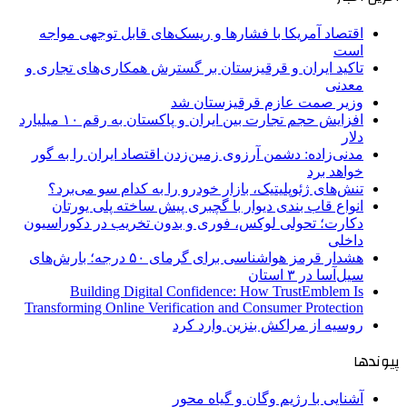
اقتصاد آمریکا با فشارها و ریسک‌های قابل توجهی مواجه
است
تاکید ایران و قرقیزستان بر گسترش همکاری‌های تجاری و
معدنی
وزیر صمت عازم قرقیزستان شد
افزایش حجم تجارت بین ایران و پاکستان به رقم ۱۰ میلیارد
دلار
مدنی‌زاده: دشمن آرزوی زمین‌زدن اقتصاد ایران را به گور
خواهد برد
تنش‌های ژئوپلیتیک، بازار خودرو را به کدام سو می‌برد؟
انواع قاب بندی دیوار با گچبری پیش ساخته پلی یورتان
دکارت؛ تحولی لوکس، فوری و بدون تخریب در دکوراسیون
داخلی
هشدار قرمز هواشناسی برای گرمای ۵۰ درجه؛ بارش‌های
سیل‌آسا در ۳ استان
Building Digital Confidence: How TrustEmblem Is
Transforming Online Verification and Consumer Protection
روسیه از مراکش بنزین وارد کرد
پیوندها
آشنایی با رژیم وگان و گیاه محور