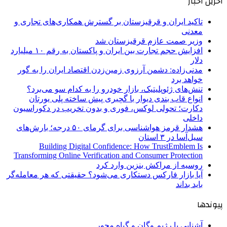
آخرین اخبار
تاکید ایران و قرقیزستان بر گسترش همکاری‌های تجاری و
معدنی
وزیر صمت عازم قرقیزستان شد
افزایش حجم تجارت بین ایران و پاکستان به رقم ۱۰ میلیارد
دلار
مدنی‌زاده: دشمن آرزوی زمین‌زدن اقتصاد ایران را به گور
خواهد برد
تنش‌های ژئوپلیتیک، بازار خودرو را به کدام سو می‌برد؟
انواع قاب بندی دیوار با گچبری پیش ساخته پلی یورتان
دکارت؛ تحولی لوکس، فوری و بدون تخریب در دکوراسیون
داخلی
هشدار قرمز هواشناسی برای گرمای ۵۰ درجه؛ بارش‌های
سیل‌آسا در ۳ استان
Building Digital Confidence: How TrustEmblem Is
Transforming Online Verification and Consumer Protection
روسیه از مراکش بنزین وارد کرد
آیا بازار فارکس دستکاری می‌شود؟ حقیقتی که هر معامله‌گر
باید بداند
پیوندها
آشنایی با رژیم وگان و گیاه محور