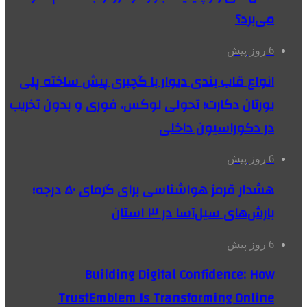
می‌برد؟
6 روز پیش
انواع قاب بندی دیوار با گچبری پیش ساخته پلی
یورتان دکارت؛ تحولی لوکس، فوری و بدون تخریب
در دکوراسیون داخلی
6 روز پیش
هشدار قرمز هواشناسی برای گرمای ۵۰ درجه؛
بارش‌های سیل‌آسا در ۳ استان
6 روز پیش
Building Digital Confidence: How
TrustEmblem Is Transforming Online