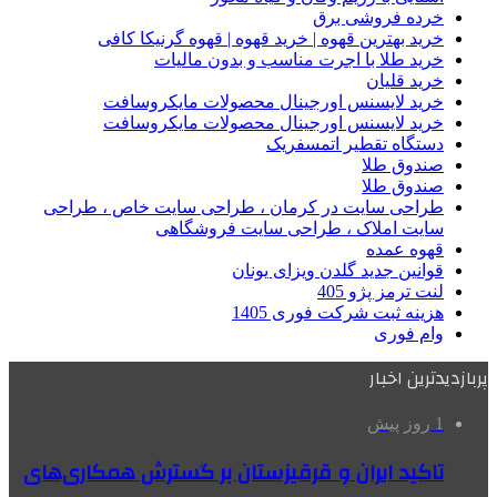
خرده فروشی برق
خرید بهترین قهوه | خرید قهوه | قهوه گرنیکا کافی
خرید طلا با اجرت مناسب و بدون مالیات
خرید قلیان
خرید لایسنس اورجینال محصولات مایکروسافت
خرید لایسنس اورجینال محصولات مایکروسافت
دستگاه تقطیر اتمسفریک
صندوق طلا
صندوق طلا
طراحی سایت در کرمان ، طراحی سایت خاص ، طراحی
سایت املاک ، طراحی سایت فروشگاهی
قهوه عمده
قوانین جدید گلدن ویزای یونان
لنت ترمز پژو 405
هزینه ثبت شرکت فوری 1405
وام فوری
پربازدیدترین اخبار
1 روز پیش
تاکید ایران و قرقیزستان بر گسترش همکاری‌های