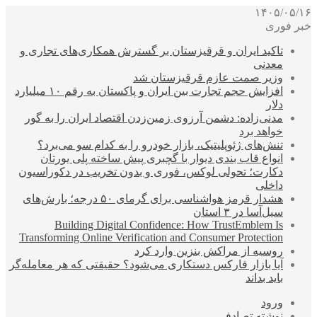
۱۴۰۵/۰۵/۱۶
خبر فوری
تاکید ایران و قرقیزستان بر گسترش همکاری‌های تجاری و
معدنی
وزیر صمت عازم قرقیزستان شد
افزایش حجم تجارت بین ایران و پاکستان به رقم ۱۰ میلیارد
دلار
مدنی‌زاده: دشمن آرزوی زمین‌زدن اقتصاد ایران را به گور
خواهد برد
تنش‌های ژئوپلیتیک، بازار خودرو را به کدام سو می‌برد؟
انواع قاب بندی دیوار با گچبری پیش ساخته پلی یورتان
دکارت؛ تحولی لوکس، فوری و بدون تخریب در دکوراسیون
داخلی
هشدار قرمز هواشناسی برای گرمای ۵۰ درجه؛ بارش‌های
سیل‌آسا در ۳ استان
Building Digital Confidence: How TrustEmblem Is
Transforming Online Verification and Consumer Protection
روسیه از مراکش بنزین وارد کرد
آیا بازار فارکس دستکاری می‌شود؟ حقیقتی که هر معامله‌گر
باید بداند
ورود
نوشته تصادفی