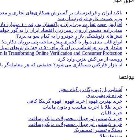
آخرین اخبار
تاکید ایران و قرقیزستان بر گسترش همکاری‌های تجاری و معد
وزیر صمت عازم قرقیزستان شد
افزایش حجم تجارت بین ایران و پاکستان به رقم ۱۰ میلیارد دلار
مدنی‌زاده: دشمن آرزوی زمین‌زدن اقتصاد ایران را به گور خواهد
تنش‌های ژئوپلیتیک، بازار خودرو را به کدام سو می‌برد؟
انواع قاب بندی دیوار با گچبری پیش ساخته پلی یورتان دکارت
هشدار قرمز هواشناسی برای گرمای ۵۰ درجه؛ بارش‌های سیل‌آسا در ۳ استان
 Is Transforming Online Verification and Consumer Protection
روسیه از مراکش بنزین وارد کرد
آیا بازار فارکس دستکاری می‌شود؟ حقیقتی که هر معامله‌گر باید
پیوندها
آشنایی با رژیم وگان و گیاه محور
خرده فروشی برق
خرید بهترین قهوه | خرید قهوه | قهوه گرنیکا کافی
خرید طلا با اجرت مناسب و بدون مالیات
خرید قلیان
خرید لایسنس اورجینال محصولات مایکروسافت
خرید لایسنس اورجینال محصولات مایکروسافت
دستگاه تقطیر اتمسفریک
صندوق طلا