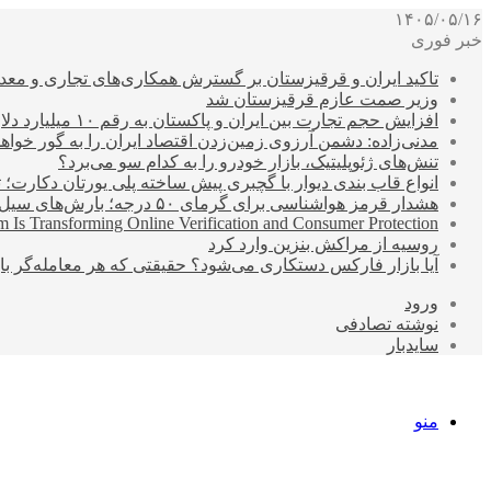
۱۴۰۵/۰۵/۱۶
خبر فوری
تاکید ایران و قرقیزستان بر گسترش همکاری‌های تجاری و معد
وزیر صمت عازم قرقیزستان شد
افزایش حجم تجارت بین ایران و پاکستان به رقم ۱۰ میلیارد دلار
مدنی‌زاده: دشمن آرزوی زمین‌زدن اقتصاد ایران را به گور خواهد
تنش‌های ژئوپلیتیک، بازار خودرو را به کدام سو می‌برد؟
انواع قاب بندی دیوار با گچبری پیش ساخته پلی یورتان دکارت
هشدار قرمز هواشناسی برای گرمای ۵۰ درجه؛ بارش‌های سیل‌آسا در ۳ استان
 Is Transforming Online Verification and Consumer Protection
روسیه از مراکش بنزین وارد کرد
آیا بازار فارکس دستکاری می‌شود؟ حقیقتی که هر معامله‌گر باید
ورود
نوشته تصادفی
سایدبار
منو