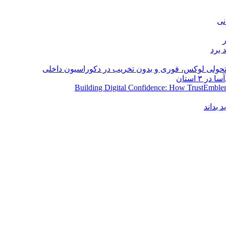
نی
 برد
؛ تحولی لوکس، فوری و بدون تخریب در دکوراسیون داخلی
Building Digital Confidence: How TrustEmblem
 بداند