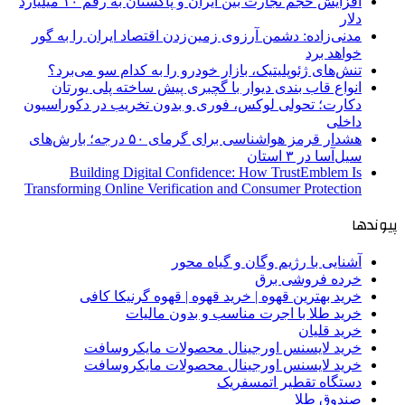
افزایش حجم تجارت بین ایران و پاکستان به رقم ۱۰ میلیارد
دلار
مدنی‌زاده: دشمن آرزوی زمین‌زدن اقتصاد ایران را به گور
خواهد برد
تنش‌های ژئوپلیتیک، بازار خودرو را به کدام سو می‌برد؟
انواع قاب بندی دیوار با گچبری پیش ساخته پلی یورتان
دکارت؛ تحولی لوکس، فوری و بدون تخریب در دکوراسیون
داخلی
هشدار قرمز هواشناسی برای گرمای ۵۰ درجه؛ بارش‌های
سیل‌آسا در ۳ استان
Building Digital Confidence: How TrustEmblem Is
Transforming Online Verification and Consumer Protection
پیوندها
آشنایی با رژیم وگان و گیاه محور
خرده فروشی برق
خرید بهترین قهوه | خرید قهوه | قهوه گرنیکا کافی
خرید طلا با اجرت مناسب و بدون مالیات
خرید قلیان
خرید لایسنس اورجینال محصولات مایکروسافت
خرید لایسنس اورجینال محصولات مایکروسافت
دستگاه تقطیر اتمسفریک
صندوق طلا