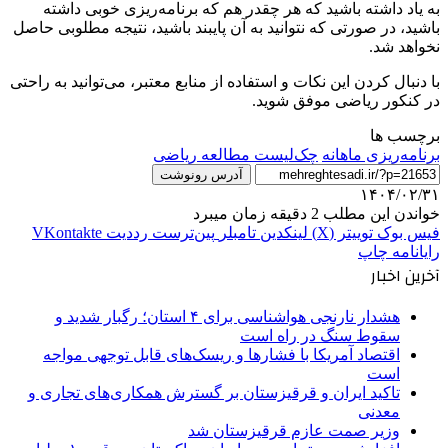
به یاد داشته باشید که هر چقدر هم که برنامه‌ریزی خوبی داشته
باشید، در صورتی که نتوانید به آن پایبند باشید، نتیجه مطلوبی حاصل
نخواهد شد.
با دنبال کردن این نکات و استفاده از منابع معتبر، می‌توانید به راحتی
در کنکور ریاضی موفق شوید.
برچسب ها
برنامه‌ریزی ماهانه
چک‌لیست مطالعه ریاضی
آدرس رونوشت
۱۴۰۴/۰۲/۳۱
خواندن این مطلب 2 دقیقه زمان میبرد
فیس بوک
توییتر (X)
لینکدین
‫تامبلر
‫پین‌ترست
‫رددیت
‫VKontakte
رایانامه
چاپ
آخرین اخبار
هشدار نارنجی هواشناسی برای ۴ استان؛ رگبار شدید و
سقوط سنگ در راه است
اقتصاد آمریکا با فشارها و ریسک‌های قابل توجهی مواجه
است
تاکید ایران و قرقیزستان بر گسترش همکاری‌های تجاری و
معدنی
وزیر صمت عازم قرقیزستان شد