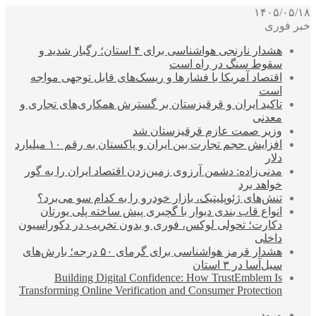
۱۴۰۵/۰۵/۱۸
خبر فوری
هشدار نارنجی هواشناسی برای ۴ استان؛ رگبار شدید و
سقوط سنگ در راه است
اقتصاد آمریکا با فشارها و ریسک‌های قابل توجهی مواجه
است
تاکید ایران و قرقیزستان بر گسترش همکاری‌های تجاری و
معدنی
وزیر صمت عازم قرقیزستان شد
افزایش حجم تجارت بین ایران و پاکستان به رقم ۱۰ میلیارد
دلار
مدنی‌زاده: دشمن آرزوی زمین‌زدن اقتصاد ایران را به گور
خواهد برد
تنش‌های ژئوپلیتیک، بازار خودرو را به کدام سو می‌برد؟
انواع قاب بندی دیوار با گچبری پیش ساخته پلی یورتان
دکارت؛ تحولی لوکس، فوری و بدون تخریب در دکوراسیون
داخلی
هشدار قرمز هواشناسی برای گرمای ۵۰ درجه؛ بارش‌های
سیل‌آسا در ۳ استان
Building Digital Confidence: How TrustEmblem Is
Transforming Online Verification and Consumer Protection
ورود