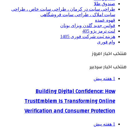
صندوق طلا
طراحی سایت در کرمان ، طراحی سایت خاص ، طراحی
سایت املاک ، طراحی سایت فروشگاهی
قهوه عمده
قوانین جدید گلدن ویزای یونان
لنت ترمز پژو 405
هزینه ثبت شرکت فوری 1405
وام فوری
منتخب اخبار امروز
منتخب اخبار سردبیر
1 هفته پیش
Building Digital Confidence: How
TrustEmblem Is Transforming Online
Verification and Consumer Protection
1 هفته پیش