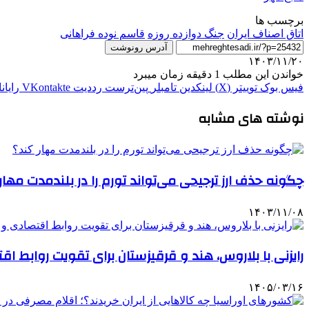
برچسب ها
اتاق اصناف ایران
جنگ دوازده روزه
قاسم نوده فراهانی
آدرس رونوشت
۱۴۰۳/۱۱/۲۰
خواندن این مطلب 1 دقیقه زمان میبرد
فیس بوک
توییتر (X)
لینکدین
‫تامبلر
‫پین‌ترست
‫رددیت
‫VKontakte
رایان
نوشته های مشابه
چگونه حذف ارز ترجیحی می‌تواند تورم را در بلندمدت مهار
۱۴۰۳/۱۱/۰۸
رایزنی با بلاروس، هند و قرقیزستان برای تقویت روابط 
۱۴۰۵/۰۳/۱۶