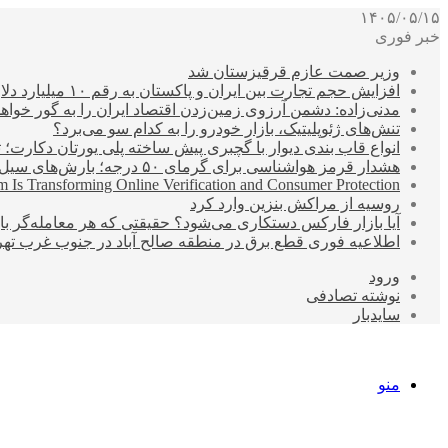
۱۴۰۵/۰۵/۱۵
خبر فوری
وزیر صمت عازم قرقیزستان شد
افزایش حجم تجارت بین ایران و پاکستان به رقم ۱۰ میلیارد دلار
مدنی‌زاده: دشمن آرزوی زمین‌زدن اقتصاد ایران را به گور خواهد
تنش‌های ژئوپلیتیک، بازار خودرو را به کدام سو می‌برد؟
انواع قاب بندی دیوار با گچبری پیش ساخته پلی یورتان دکارت
هشدار قرمز هواشناسی برای گرمای ۵۰ درجه؛ بارش‌های سیل‌آسا در ۳ استان
 Is Transforming Online Verification and Consumer Protection
روسیه از مراکش بنزین وارد کرد
آیا بازار فارکس دستکاری می‌شود؟ حقیقتی که هر معامله‌گر باید
اطلاعیه فوری قطع برق در منطقه صالح آباد در جنوب غرب تهر
ورود
نوشته تصادفی
سایدبار
منو