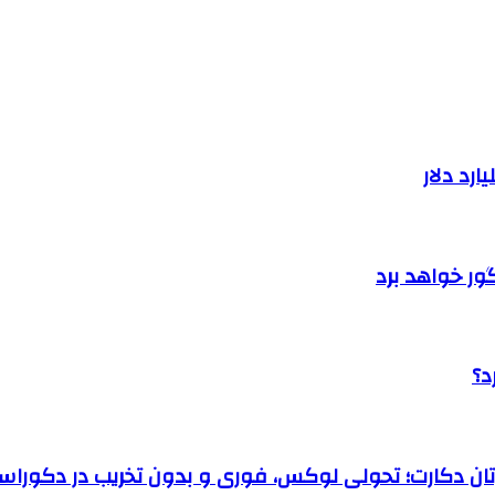
گور خواهد برد
د؟
رتان دکارت؛ تحولی لوکس، فوری و بدون تخریب در دکوراس