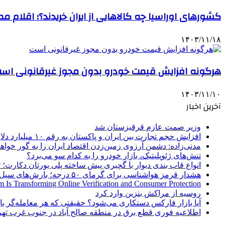
کشورهای اوراسیا چه کالاهایی از ایران خریدند؟؛ اقلام م
۱۴۰۳/۱۱/۱۸
هرگونه افزایش قیمت خودرو بدون مجوز غیرقانونی اس
۱۴۰۳/۱۱/۱۰
آخرین اخبار
وزیر صمت عازم قرقیزستان شد
افزایش حجم تجارت بین ایران و پاکستان به رقم ۱۰ میلیارد دلار
مدنی‌زاده: دشمن آرزوی زمین‌زدن اقتصاد ایران را به گور خواهد
تنش‌های ژئوپلیتیک، بازار خودرو را به کدام سو می‌برد؟
انواع قاب بندی دیوار با گچبری پیش ساخته پلی یورتان دکارت
هشدار قرمز هواشناسی برای گرمای ۵۰ درجه؛ بارش‌های سیل‌آسا در ۳ استان
 Is Transforming Online Verification and Consumer Protection
روسیه از مراکش بنزین وارد کرد
آیا بازار فارکس دستکاری می‌شود؟ حقیقتی که هر معامله‌گر باید
اطلاعیه فوری قطع برق در منطقه صالح آباد در جنوب غرب تهر