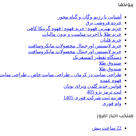
پیوندها
آشنایی با رژیم وگان و گیاه محور
خرده فروشی برق
خرید بهترین قهوه | خرید قهوه | قهوه گرنیکا کافی
خرید طلا با اجرت مناسب و بدون مالیات
خرید قلیان
خرید لایسنس اورجینال محصولات مایکروسافت
خرید لایسنس اورجینال محصولات مایکروسافت
دستگاه تقطیر اتمسفریک
صندوق طلا
صندوق طلا
طراحی سایت در کرمان ، طراحی سایت خاص ، طراحی سایت 
قهوه عمده
قوانین جدید گلدن ویزای یونان
لنت ترمز پژو 405
هزینه ثبت شرکت فوری 1405
وام فوری
منتخب اخبار امروز
22 ساعت پیش