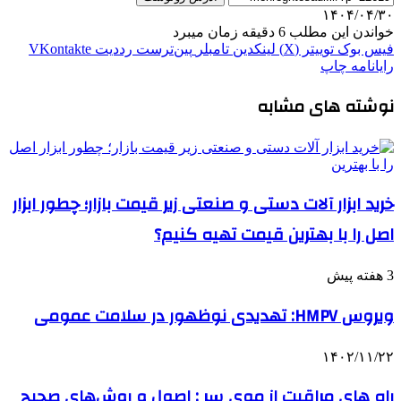
۱۴۰۴/۰۴/۳۰
خواندن این مطلب 6 دقیقه زمان میبرد
فیس بوک
توییتر (X)
لینکدین
‫تامبلر
‫پین‌ترست
‫رددیت
‫VKontakte
رایانامه
چاپ
نوشته های مشابه
خرید ابزار آلات دستی و صنعتی زیر قیمت بازار؛ چطور ابزار
اصل را با بهترین قیمت تهیه کنیم؟
3 هفته پیش
ویروس HMPV: تهدیدی نوظهور در سلامت عمومی
۱۴۰۲/۱۱/۲۲
راه های مراقبت از موی سر : اصول و روش‌های صحیح