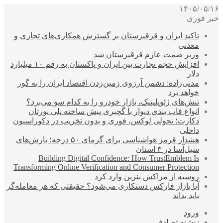
۱۴۰۵/۰۵/۱۶
خبر فوری
تاکید ایران و قرقیزستان بر گسترش همکاری‌های تجاری و
معدنی
وزیر صمت عازم قرقیزستان شد
افزایش حجم تجارت بین ایران و پاکستان به رقم ۱۰ میلیارد
دلار
مدنی‌زاده: دشمن آرزوی زمین‌زدن اقتصاد ایران را به گور
خواهد برد
تنش‌های ژئوپلیتیک، بازار خودرو را به کدام سو می‌برد؟
انواع قاب بندی دیوار با گچبری پیش ساخته پلی یورتان
دکارت؛ تحولی لوکس، فوری و بدون تخریب در دکوراسیون
داخلی
هشدار قرمز هواشناسی برای گرمای ۵۰ درجه؛ بارش‌های
سیل‌آسا در ۳ استان
Building Digital Confidence: How TrustEmblem Is
Transforming Online Verification and Consumer Protection
روسیه از مراکش بنزین وارد کرد
آیا بازار فارکس دستکاری می‌شود؟ حقیقتی که هر معامله‌گر
باید بداند
ورود
نوشته تصادفی