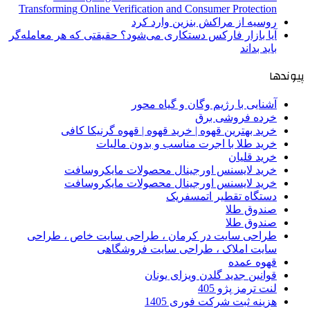
Transforming Online Verification and Consumer Protection
روسیه از مراکش بنزین وارد کرد
آیا بازار فارکس دستکاری می‌شود؟ حقیقتی که هر معامله‌گر
باید بداند
پیوندها
آشنایی با رژیم وگان و گیاه محور
خرده فروشی برق
خرید بهترین قهوه | خرید قهوه | قهوه گرنیکا کافی
خرید طلا با اجرت مناسب و بدون مالیات
خرید قلیان
خرید لایسنس اورجینال محصولات مایکروسافت
خرید لایسنس اورجینال محصولات مایکروسافت
دستگاه تقطیر اتمسفریک
صندوق طلا
صندوق طلا
طراحی سایت در کرمان ، طراحی سایت خاص ، طراحی
سایت املاک ، طراحی سایت فروشگاهی
قهوه عمده
قوانین جدید گلدن ویزای یونان
لنت ترمز پژو 405
هزینه ثبت شرکت فوری 1405