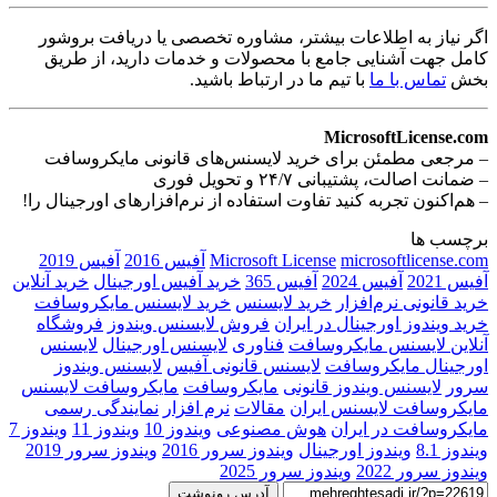
اگر نیاز به اطلاعات بیشتر، مشاوره تخصصی یا دریافت بروشور
کامل جهت آشنایی جامع با محصولات و خدمات دارید، از طریق
بخش
تماس با ما
با تیم ما در ارتباط باشید.
MicrosoftLicense.com
– مرجعی مطمئن برای خرید لایسنس‌های قانونی مایکروسافت
– ضمانت اصالت، پشتیبانی ۲۴/۷ و تحویل فوری
– هم‌اکنون تجربه کنید تفاوت استفاده از نرم‌افزارهای اورجینال را!
برچسب ها
microsoftlicense.com
Microsoft License
آفیس 2016
آفیس 2019
آفیس 2021
آفیس 2024
آفیس 365
خرید آفیس اورجینال
خرید آنلاین
خرید قانونی نرم‌افزار
خرید لایسنس
خرید لایسنس مایکروسافت
خرید ویندوز اورجینال در ایران
فروش لایسنس ویندوز
فروشگاه
آنلاین لایسنس مایکروسافت
فناوری
لایسنس اورجینال
لایسنس
اورجینال مایکروسافت
لایسنس قانونی آفیس
لایسنس ویندوز
سرور
لایسنس ویندوز قانونی
مایکروسافت
مایکروسافت لایسنس
مایکروسافت لایسنس ایران
مقالات
نرم‌ افزار
نمایندگی رسمی
مایکروسافت در ایران
هوش مصنوعی
ویندوز 10
ویندوز 11
ویندوز 7
ویندوز 8.1
ویندوز اورجینال
ویندوز سرور 2016
ویندوز سرور 2019
ویندوز سرور 2022
ویندوز سرور 2025
آدرس رونوشت