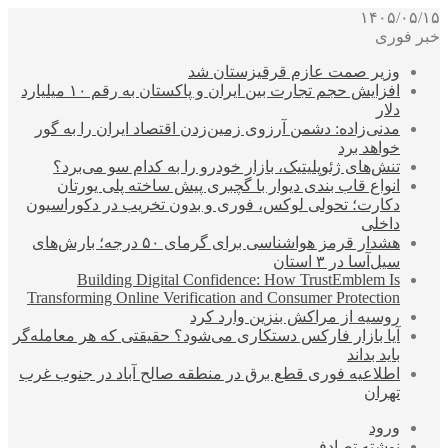
۱۴۰۵/۰۵/۱۵
خبر فوری
وزیر صمت عازم قرقیزستان شد
افزایش حجم تجارت بین ایران و پاکستان به رقم ۱۰ میلیارد
دلار
مدنی‌زاده: دشمن آرزوی زمین‌زدن اقتصاد ایران را به گور
خواهد برد
تنش‌های ژئوپلیتیک، بازار خودرو را به کدام سو می‌برد؟
انواع قاب بندی دیوار با گچبری پیش ساخته پلی یورتان
دکارت؛ تحولی لوکس، فوری و بدون تخریب در دکوراسیون
داخلی
هشدار قرمز هواشناسی برای گرمای ۵۰ درجه؛ بارش‌های
سیل‌آسا در ۳ استان
Building Digital Confidence: How TrustEmblem Is
Transforming Online Verification and Consumer Protection
روسیه از مراکش بنزین وارد کرد
آیا بازار فارکس دستکاری می‌شود؟ حقیقتی که هر معامله‌گر
باید بداند
اطلاعیه فوری قطع برق در منطقه صالح آباد در جنوب غرب
تهران
ورود
نوشته تصادفی