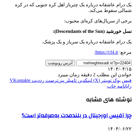
یک درام عاشقانه درباره یک چترباز اهل کره جنوبی که در کره
شمالی سقوط می‌کند.
برخی از سریال‌های کره‌ای محبوب:
نسل خورشید (Descendants of the Sun):
یک درام عاشقانه درباره یک سرباز و یک پزشک.
مرجع:
https://cf4.ir/
آدرس رونوشت
۱۴۰۴/۰۴/۱۵
خواندن این مطلب 2 دقیقه زمان میبرد
فیس بوک
توییتر (X)
لینکدین
‫تامبلر
‫پین‌ترست
‫رددیت
‫VKontakte
رایانامه
چاپ
نوشته های مشابه
چرا آفیس اورجینال در بلندمدت به‌صرفه‌تر است؟
۱۴۰۴/۰۶/۲۲