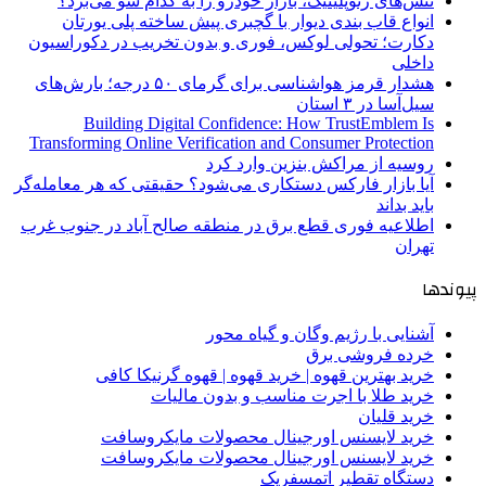
تنش‌های ژئوپلیتیک، بازار خودرو را به کدام سو می‌برد؟
انواع قاب بندی دیوار با گچبری پیش ساخته پلی یورتان
دکارت؛ تحولی لوکس، فوری و بدون تخریب در دکوراسیون
داخلی
هشدار قرمز هواشناسی برای گرمای ۵۰ درجه؛ بارش‌های
سیل‌آسا در ۳ استان
Building Digital Confidence: How TrustEmblem Is
Transforming Online Verification and Consumer Protection
روسیه از مراکش بنزین وارد کرد
آیا بازار فارکس دستکاری می‌شود؟ حقیقتی که هر معامله‌گر
باید بداند
اطلاعیه فوری قطع برق در منطقه صالح آباد در جنوب غرب
تهران
پیوندها
آشنایی با رژیم وگان و گیاه محور
خرده فروشی برق
خرید بهترین قهوه | خرید قهوه | قهوه گرنیکا کافی
خرید طلا با اجرت مناسب و بدون مالیات
خرید قلیان
خرید لایسنس اورجینال محصولات مایکروسافت
خرید لایسنس اورجینال محصولات مایکروسافت
دستگاه تقطیر اتمسفریک