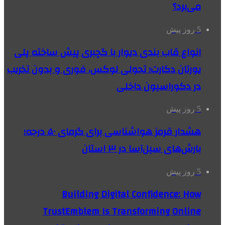
می‌برد؟
5 روز پیش
انواع قاب بندی دیوار با گچبری پیش ساخته پلی
یورتان دکارت؛ تحولی لوکس، فوری و بدون تخریب
در دکوراسیون داخلی
5 روز پیش
هشدار قرمز هواشناسی برای گرمای ۵۰ درجه؛
بارش‌های سیل‌آسا در ۳ استان
5 روز پیش
Building Digital Confidence: How
TrustEmblem Is Transforming Online