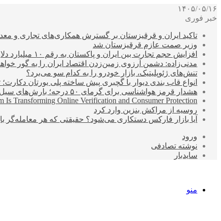
۱۴۰۵/۰۵/۱۶
خبر فوری
تاکید ایران و قرقیزستان بر گسترش همکاری‌های تجاری و معد
وزیر صمت عازم قرقیزستان شد
افزایش حجم تجارت بین ایران و پاکستان به رقم ۱۰ میلیارد دلار
مدنی‌زاده: دشمن آرزوی زمین‌زدن اقتصاد ایران را به گور خواهد
تنش‌های ژئوپلیتیک، بازار خودرو را به کدام سو می‌برد؟
انواع قاب بندی دیوار با گچبری پیش ساخته پلی یورتان دکارت
هشدار قرمز هواشناسی برای گرمای ۵۰ درجه؛ بارش‌های سیل‌آسا در ۳ استان
 Is Transforming Online Verification and Consumer Protection
روسیه از مراکش بنزین وارد کرد
آیا بازار فارکس دستکاری می‌شود؟ حقیقتی که هر معامله‌گر باید
ورود
نوشته تصادفی
سایدبار
منو