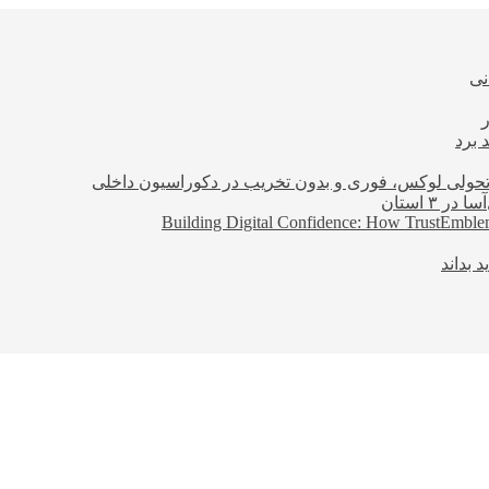
نی
 برد
؛ تحولی لوکس، فوری و بدون تخریب در دکوراسیون داخلی
Building Digital Confidence: How TrustEmblem
 بداند