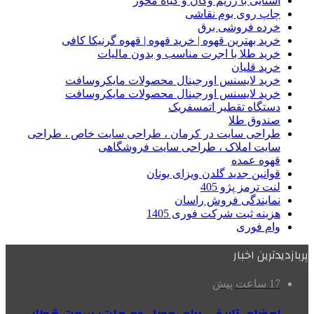
آشنایی با رژیم وگان و گیاه محور
چاپ روی بوم نقاشی
خرده فروشی برق
خرید بهترین قهوه | خرید قهوه | قهوه گرنیکا کافی
خرید طلا با اجرت مناسب و بدون مالیات
خرید قلیان
خرید لایسنس اورجینال محصولات مایکروسافت
خرید لایسنس اورجینال محصولات مایکروسافت
دستگاه تقطیر اتمسفریک
صندوق طلا
طراحی سایت در کرمان ، طراحی سایت خاص ، طراحی
سایت املاک ، طراحی سایت فروشگاهی
قهوه عمده
قوانین جدید گلدن ویزای یونان
لنت ترمز پژو 405
نمایندگی فروش راسان
هزینه ثبت شرکت فوری 1405
وام فوری
پربازدیدترین اخبار
17 ساعت پیش