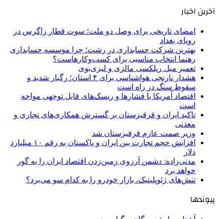
آخرین اخبار
امضای تاریخی برای وصل دو ملت؛ سوت قطار زاگرس در
رویای بغداد
بهترین شرکت حسابداری در رشت؛ چرا موسسه حسابداری
رهنما انتخاب مناسبی برای کسب‌وکارهاست؟
تعمیر مبل ریلکسی مالزی و لیزی‌بوی
هشدار نارنجی هواشناسی برای ۴ استان؛ رگبار شدید و
سقوط سنگ در راه است
اقتصاد آمریکا با فشارها و ریسک‌های قابل توجهی مواجه
است
تاکید ایران و قرقیزستان بر گسترش همکاری‌های تجاری و
معدنی
وزیر صمت عازم قرقیزستان شد
افزایش حجم تجارت بین ایران و پاکستان به رقم ۱۰ میلیارد
دلار
مدنی‌زاده: دشمن آرزوی زمین‌زدن اقتصاد ایران را به گور
خواهد برد
تنش‌های ژئوپلیتیک، بازار خودرو را به کدام سو می‌برد؟
پیوندها