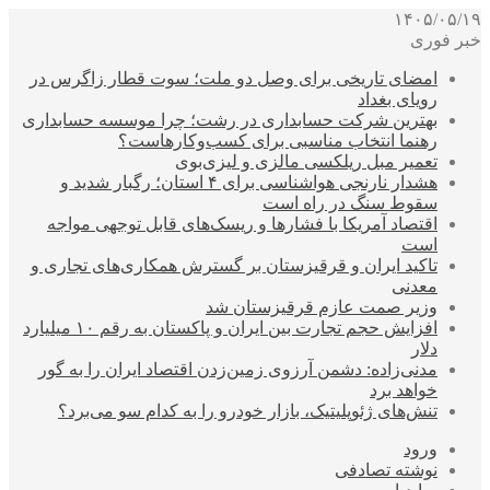
۱۴۰۵/۰۵/۱۹
خبر فوری
امضای تاریخی برای وصل دو ملت؛ سوت قطار زاگرس در
رویای بغداد
بهترین شرکت حسابداری در رشت؛ چرا موسسه حسابداری
رهنما انتخاب مناسبی برای کسب‌وکارهاست؟
تعمیر مبل ریلکسی مالزی و لیزی‌بوی
هشدار نارنجی هواشناسی برای ۴ استان؛ رگبار شدید و
سقوط سنگ در راه است
اقتصاد آمریکا با فشارها و ریسک‌های قابل توجهی مواجه
است
تاکید ایران و قرقیزستان بر گسترش همکاری‌های تجاری و
معدنی
وزیر صمت عازم قرقیزستان شد
افزایش حجم تجارت بین ایران و پاکستان به رقم ۱۰ میلیارد
دلار
مدنی‌زاده: دشمن آرزوی زمین‌زدن اقتصاد ایران را به گور
خواهد برد
تنش‌های ژئوپلیتیک، بازار خودرو را به کدام سو می‌برد؟
ورود
نوشته تصادفی