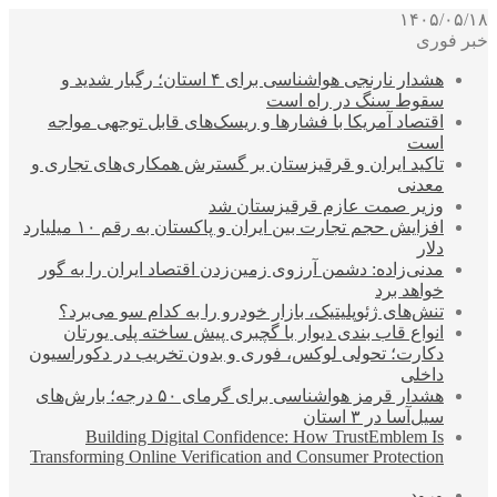
۱۴۰۵/۰۵/۱۸
خبر فوری
هشدار نارنجی هواشناسی برای ۴ استان؛ رگبار شدید و
سقوط سنگ در راه است
اقتصاد آمریکا با فشارها و ریسک‌های قابل توجهی مواجه
است
تاکید ایران و قرقیزستان بر گسترش همکاری‌های تجاری و
معدنی
وزیر صمت عازم قرقیزستان شد
افزایش حجم تجارت بین ایران و پاکستان به رقم ۱۰ میلیارد
دلار
مدنی‌زاده: دشمن آرزوی زمین‌زدن اقتصاد ایران را به گور
خواهد برد
تنش‌های ژئوپلیتیک، بازار خودرو را به کدام سو می‌برد؟
انواع قاب بندی دیوار با گچبری پیش ساخته پلی یورتان
دکارت؛ تحولی لوکس، فوری و بدون تخریب در دکوراسیون
داخلی
هشدار قرمز هواشناسی برای گرمای ۵۰ درجه؛ بارش‌های
سیل‌آسا در ۳ استان
Building Digital Confidence: How TrustEmblem Is
Transforming Online Verification and Consumer Protection
ورود