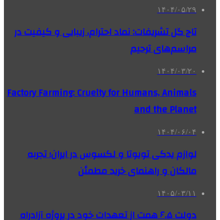
۱۴۰۴/۰۵/۲۹
تاج گل تشریفات: نماد احترام، زیبایی و کیفیت در
مراسم‌های ترحیم
۱۴۰۴/۰۳/۲۰
Factory Farming: Cruelty for Humans, Animals
and the Planet
۱۴۰۴/۰۶/۰۴
لوازم یدکی تویوتا و لکسوس در ایران؛ تجربه
مالکان و راهنمای خرید مطمئن
۱۴۰۵/۰۳/۱۱
دولت ۶.۵ همت از تعهدات خود در پروژه آزادراه