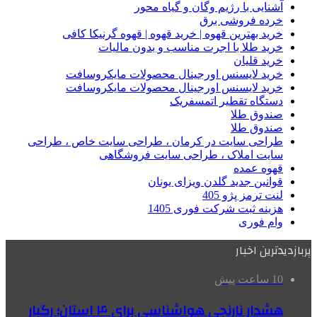
آشنایی با رژیم وگان و گیاه محور
خرده فروشی برق
خرید بهترین قهوه | خرید قهوه | قهوه گرنیکا کافی
خرید طلا با اجرت مناسب و بدون مالیات
خرید قلیان
خرید لایسنس اورجینال محصولات مایکروسافت
خرید لایسنس اورجینال محصولات مایکروسافت
دستگاه تقطیر اتمسفریک
صندوق طلا
صندوق طلا
طراحی سایت در کرمان ، طراحی سایت خاص ، طراحی
سایت املاک ، طراحی سایت فروشگاهی
قهوه عمده
قوانین جدید گلدن ویزای یونان
لنت ترمز پژو 405
هزینه ثبت شرکت فوری 1405
وام فوری
پربازدیدترین اخبار
10 ساعت پیش
هشدار نارنجی هواشناسی برای ۴ استان؛ رگبار