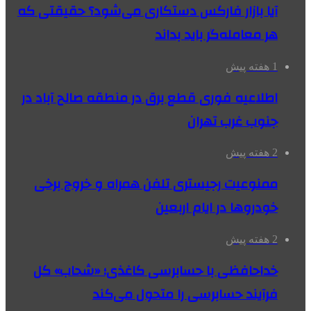
آیا بازار فارکس دستکاری می‌شود؟ حقیقتی که
هر معامله‌گر باید بداند
1 هفته پیش
اطلاعیه فوری قطع برق در منطقه صالح آباد در
جنوب غرب تهران
2 هفته پیش
ممنوعیت رجیستری تلفن همراه و خروج برخی
خودروها در ایام اربعین
2 هفته پیش
خداحافظی با حسابرسی کاغذی؛ «شحاب» کل
فرآیند حسابرسی را متحول می‌کند