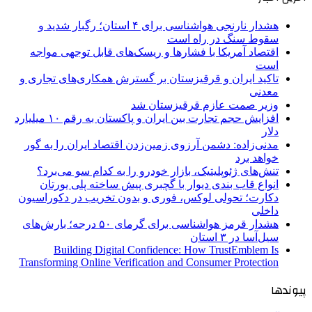
هشدار نارنجی هواشناسی برای ۴ استان؛ رگبار شدید و
سقوط سنگ در راه است
اقتصاد آمریکا با فشارها و ریسک‌های قابل توجهی مواجه
است
تاکید ایران و قرقیزستان بر گسترش همکاری‌های تجاری و
معدنی
وزیر صمت عازم قرقیزستان شد
افزایش حجم تجارت بین ایران و پاکستان به رقم ۱۰ میلیارد
دلار
مدنی‌زاده: دشمن آرزوی زمین‌زدن اقتصاد ایران را به گور
خواهد برد
تنش‌های ژئوپلیتیک، بازار خودرو را به کدام سو می‌برد؟
انواع قاب بندی دیوار با گچبری پیش ساخته پلی یورتان
دکارت؛ تحولی لوکس، فوری و بدون تخریب در دکوراسیون
داخلی
هشدار قرمز هواشناسی برای گرمای ۵۰ درجه؛ بارش‌های
سیل‌آسا در ۳ استان
Building Digital Confidence: How TrustEmblem Is
Transforming Online Verification and Consumer Protection
پیوندها