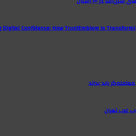
g Digital Confidence: How TrustEmblem Is Transformi
امله‌گر باید بداند
ب غرب تهران