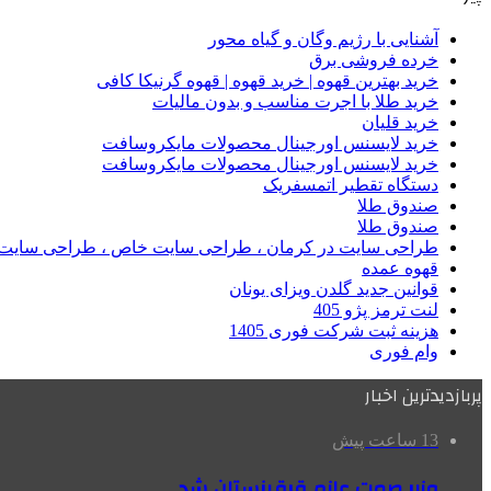
آشنایی با رژیم وگان و گیاه محور
خرده فروشی برق
خرید بهترین قهوه | خرید قهوه | قهوه گرنیکا کافی
خرید طلا با اجرت مناسب و بدون مالیات
خرید قلیان
خرید لایسنس اورجینال محصولات مایکروسافت
خرید لایسنس اورجینال محصولات مایکروسافت
دستگاه تقطیر اتمسفریک
صندوق طلا
صندوق طلا
طراحی سایت در کرمان ، طراحی سایت خاص ، طراحی سایت 
قهوه عمده
قوانین جدید گلدن ویزای یونان
لنت ترمز پژو 405
هزینه ثبت شرکت فوری 1405
وام فوری
پربازدیدترین اخبار
13 ساعت پیش
وزیر صمت عازم قرقیزستان شد