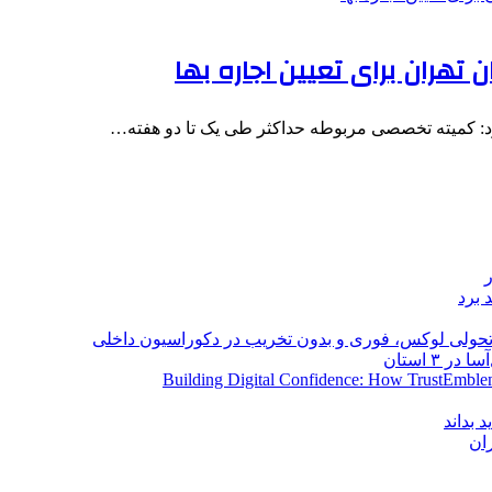
ران برای تعیین اجاره بها
کرد: کمیته تخصصی مربوطه حداکثر طی یک تا دو هفته…
 برد
؛ تحولی لوکس، فوری و بدون تخریب در دکوراسیون داخلی
Building Digital Confidence: How TrustEmblem
 بداند
ان