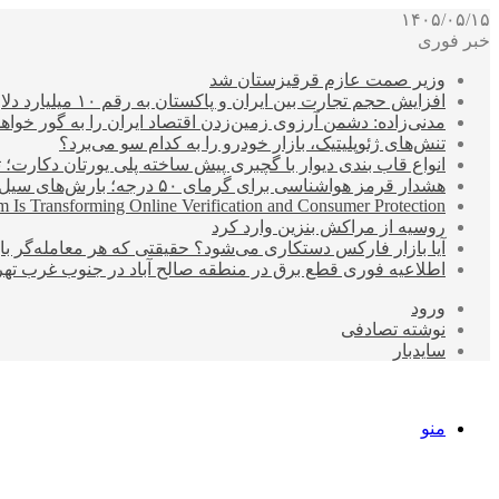
۱۴۰۵/۰۵/۱۵
خبر فوری
وزیر صمت عازم قرقیزستان شد
افزایش حجم تجارت بین ایران و پاکستان به رقم ۱۰ میلیارد دلار
مدنی‌زاده: دشمن آرزوی زمین‌زدن اقتصاد ایران را به گور خواهد
تنش‌های ژئوپلیتیک، بازار خودرو را به کدام سو می‌برد؟
انواع قاب بندی دیوار با گچبری پیش ساخته پلی یورتان دکارت
هشدار قرمز هواشناسی برای گرمای ۵۰ درجه؛ بارش‌های سیل‌آسا در ۳ استان
 Is Transforming Online Verification and Consumer Protection
روسیه از مراکش بنزین وارد کرد
آیا بازار فارکس دستکاری می‌شود؟ حقیقتی که هر معامله‌گر باید
اطلاعیه فوری قطع برق در منطقه صالح آباد در جنوب غرب تهر
ورود
نوشته تصادفی
سایدبار
منو