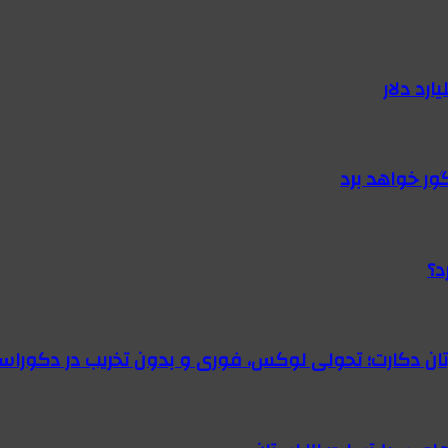
گور خواهد برد
د؟
رتان دکارت؛ تحولی لوکس، فوری و بدون تخریب در دکوراس