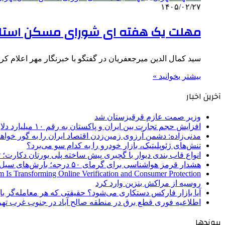
۱۴۰۵/۰۲/۲۷
مهلت یک هفته ای شورای مسکن استان ته
سید کمال الدین میرجعفریان در گفتگو با خبرنگار مهر اعلام 
بیشتر بخوانید »
آخرین اخبار
وزیر صمت عازم قرقیزستان شد
افزایش حجم تجارت بین ایران و پاکستان به رقم ۱۰ میلیارد دلار
مدنی‌زاده: دشمن آرزوی زمین‌زدن اقتصاد ایران را به گور خواهد
تنش‌های ژئوپلیتیک، بازار خودرو را به کدام سو می‌برد؟
انواع قاب بندی دیوار با گچبری پیش ساخته پلی یورتان دکارت
هشدار قرمز هواشناسی برای گرمای ۵۰ درجه؛ بارش‌های سیل‌آسا در ۳ استان
 Is Transforming Online Verification and Consumer Protection
روسیه از مراکش بنزین وارد کرد
آیا بازار فارکس دستکاری می‌شود؟ حقیقتی که هر معامله‌گر باید
اطلاعیه فوری قطع برق در منطقه صالح آباد در جنوب غرب تهر
پیوندها