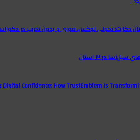
د؟
رتان دکارت؛ تحولی لوکس، فوری و بدون تخریب در دکوراس
g Digital Confidence: How TrustEmblem Is Transformi