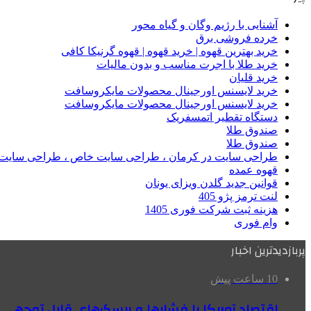
آشنایی با رژیم وگان و گیاه محور
خرده فروشی برق
خرید بهترین قهوه | خرید قهوه | قهوه گرنیکا کافی
خرید طلا با اجرت مناسب و بدون مالیات
خرید قلیان
خرید لایسنس اورجینال محصولات مایکروسافت
خرید لایسنس اورجینال محصولات مایکروسافت
دستگاه تقطیر اتمسفریک
صندوق طلا
صندوق طلا
طراحی سایت در کرمان ، طراحی سایت خاص ، طراحی سایت 
قهوه عمده
قوانین جدید گلدن ویزای یونان
لنت ترمز پژو 405
هزینه ثبت شرکت فوری 1405
وام فوری
پربازدیدترین اخبار
10 ساعت پیش
اقتصاد آمریکا با فشارها و ریسک‌های قابل توجهی