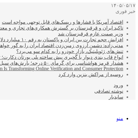
۱۴۰۵/۰۵/۱۷
خبر فوری
اقتصاد آمریکا با فشارها و ریسک‌های قابل توجهی مواجه است
تاکید ایران و قرقیزستان بر گسترش همکاری‌های تجاری و معد
وزیر صمت عازم قرقیزستان شد
افزایش حجم تجارت بین ایران و پاکستان به رقم ۱۰ میلیارد دلار
مدنی‌زاده: دشمن آرزوی زمین‌زدن اقتصاد ایران را به گور خواهد
تنش‌های ژئوپلیتیک، بازار خودرو را به کدام سو می‌برد؟
انواع قاب بندی دیوار با گچبری پیش ساخته پلی یورتان دکارت
هشدار قرمز هواشناسی برای گرمای ۵۰ درجه؛ بارش‌های سیل‌آسا در ۳ استان
 Is Transforming Online Verification and Consumer Protection
روسیه از مراکش بنزین وارد کرد
ورود
نوشته تصادفی
سایدبار
منو