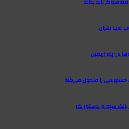
امله‌گر باید بداند
ب غرب تهران
 در ایام اربعین
 حسابرسی را متحول می‌کند