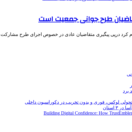
قاضیان طرح جوانی جمعیت است
اعلام کرد درپی پیگیری متقاضیان عادی در خصوص اجرای طرح مشارکت
نی
 برد
؛ تحولی لوکس، فوری و بدون تخریب در دکوراسیون داخلی
Building Digital Confidence: How TrustEmblem