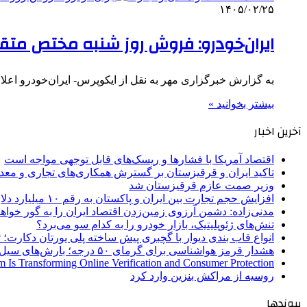
۱۴۰۵/۰۲/۲۵
ایران‌خودرو: فروش روز شنبه مختص مت
به گزارش خبرگزاری مهر به نقل از ایکوپرس- ایران‌خودرو 
بیشتر بخوانید »
آخرین اخبار
اقتصاد آمریکا با فشارها و ریسک‌های قابل توجهی مواجه است
تاکید ایران و قرقیزستان بر گسترش همکاری‌های تجاری و معد
وزیر صمت عازم قرقیزستان شد
افزایش حجم تجارت بین ایران و پاکستان به رقم ۱۰ میلیارد دلار
مدنی‌زاده: دشمن آرزوی زمین‌زدن اقتصاد ایران را به گور خواهد
تنش‌های ژئوپلیتیک، بازار خودرو را به کدام سو می‌برد؟
انواع قاب بندی دیوار با گچبری پیش ساخته پلی یورتان دکارت
هشدار قرمز هواشناسی برای گرمای ۵۰ درجه؛ بارش‌های سیل‌آسا در ۳ استان
 Is Transforming Online Verification and Consumer Protection
روسیه از مراکش بنزین وارد کرد
پیوندها