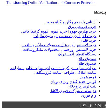
Transforming Online Verification and Consumer Protection
پیوندها
آشنایی با رژیم وگان و گیاه محور
خرده فروشی برق
خرید بهترین قهوه | خرید قهوه | قهوه گرنیکا کافی
خرید طلا با اجرت مناسب و بدون مالیات
خرید قلیان
خرید لایسنس اورجینال محصولات مایکروسافت
خرید لایسنس اورجینال محصولات مایکروسافت
دستگاه تقطیر اتمسفریک
صندوق طلا
صندوق طلا
طراحی سایت در کرمان ، طراحی سایت خاص ، طراحی
سایت املاک ، طراحی سایت فروشگاهی
قهوه عمده
قوانین جدید گلدن ویزای یونان
لنت ترمز پژو 405
هزینه ثبت شرکت فوری 1405
وام فوری
پربازدیدترین اخبار