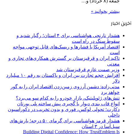
جمعه (۸ خرداد) و…
بیشتر بخوانید »
آخرین اخبار
هشدار نارنجی هواشناسی برای ۴ استان؛ رگبار شدید و
سقوط سنگ در راه است
اقتصاد آمریکا با فشارها و ریسک‌های قابل توجهی مواجه
است
تاکید ایران و قرقیزستان بر گسترش همکاری‌های تجاری و
معدنی
وزیر صمت عازم قرقیزستان شد
افزایش حجم تجارت بین ایران و پاکستان به رقم ۱۰ میلیارد
دلار
مدنی‌زاده: دشمن آرزوی زمین‌زدن اقتصاد ایران را به گور
خواهد برد
تنش‌های ژئوپلیتیک، بازار خودرو را به کدام سو می‌برد؟
انواع قاب بندی دیوار با گچبری پیش ساخته پلی یورتان
دکارت؛ تحولی لوکس، فوری و بدون تخریب در دکوراسیون
داخلی
هشدار قرمز هواشناسی برای گرمای ۵۰ درجه؛ بارش‌های
سیل‌آسا در ۳ استان
Building Digital Confidence: How TrustEmblem Is