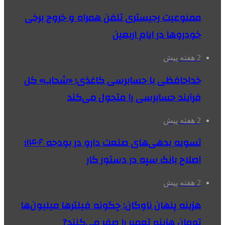
ممنوعیت رجیستری تلفن همراه و خروج برخی
خودروها در ایام اربعین
2 هفته پیش
خداحافظی با حسابرسی کاغذی؛ «شحاب» کل
فرآیند حسابرسی را متحول می‌کند
2 هفته پیش
تسویه بدهی‌های صنعت دارو در بودجه ۱۴۰۶؛
اصلاح بانک سپه در دستور کار
2 هفته پیش
هزینه پنهان ناوگان: چگونه فیلترها میلیون‌ها
تومان هزینه تعمیر را صفر می‌کنند?