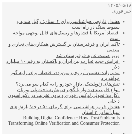
۱۴۰۵/۰۵/۱۸
خبر فوری
هشدار نارنجی هواشناسی برای ۴ استان؛ رگبار شدید و
سقوط سنگ در راه است
اقتصاد آمریکا با فشارها و ریسک‌های قابل توجهی مواجه
است
تاکید ایران و قرقیزستان بر گسترش همکاری‌های تجاری و
معدنی
وزیر صمت عازم قرقیزستان شد
افزایش حجم تجارت بین ایران و پاکستان به رقم ۱۰ میلیارد
دلار
مدنی‌زاده: دشمن آرزوی زمین‌زدن اقتصاد ایران را به گور
خواهد برد
تنش‌های ژئوپلیتیک، بازار خودرو را به کدام سو می‌برد؟
انواع قاب بندی دیوار با گچبری پیش ساخته پلی یورتان
دکارت؛ تحولی لوکس، فوری و بدون تخریب در دکوراسیون
داخلی
هشدار قرمز هواشناسی برای گرمای ۵۰ درجه؛ بارش‌های
سیل‌آسا در ۳ استان
Building Digital Confidence: How TrustEmblem Is
Transforming Online Verification and Consumer Protection
ورود