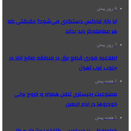
6 روز پیش
آیا بازار فارکس دستکاری می‌شود؟ حقیقتی که
هر معامله‌گر باید بداند
7 روز پیش
اطلاعیه فوری قطع برق در منطقه صالح آباد در
جنوب غرب تهران
1 هفته پیش
ممنوعیت رجیستری تلفن همراه و خروج برخی
خودروها در ایام اربعین
1 هفته پیش
خداحافظی با حسابرسی کاغذی؛ «شحاب» کل