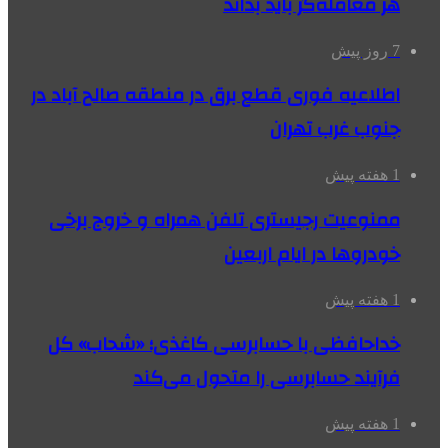
هر معامله‌گر باید بداند
7 روز پیش
اطلاعیه فوری قطع برق در منطقه صالح آباد در
جنوب غرب تهران
1 هفته پیش
ممنوعیت رجیستری تلفن همراه و خروج برخی
خودروها در ایام اربعین
1 هفته پیش
خداحافظی با حسابرسی کاغذی؛ «شحاب» کل
فرآیند حسابرسی را متحول می‌کند
1 هفته پیش