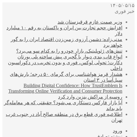
۱۴۰۵/۰۵/۱۵
خبر فوری
وزیر صمت عازم قرقیزستان شد
افزایش حجم تجارت بین ایران و پاکستان به رقم ۱۰ میلیارد
دلار
مدنی‌زاده: دشمن آرزوی زمین‌زدن اقتصاد ایران را به گور
خواهد برد
تنش‌های ژئوپلیتیک، بازار خودرو را به کدام سو می‌برد؟
انواع قاب بندی دیوار با گچبری پیش ساخته پلی یورتان
دکارت؛ تحولی لوکس، فوری و بدون تخریب در دکوراسیون
داخلی
هشدار قرمز هواشناسی برای گرمای ۵۰ درجه؛ بارش‌های
سیل‌آسا در ۳ استان
Building Digital Confidence: How TrustEmblem Is
Transforming Online Verification and Consumer Protection
روسیه از مراکش بنزین وارد کرد
آیا بازار فارکس دستکاری می‌شود؟ حقیقتی که هر معامله‌گر
باید بداند
اطلاعیه فوری قطع برق در منطقه صالح آباد در جنوب غرب
تهران
ورود
نوشته تصادفی