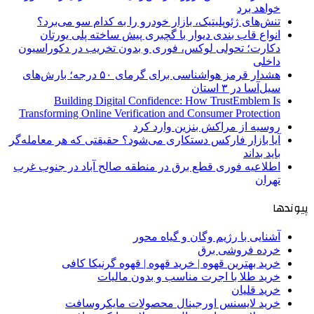
خواهد برد
تنش‌های ژئوپلیتیک، بازار خودرو را به کدام سو می‌برد؟
انواع قاب بندی دیوار با گچبری پیش ساخته پلی یورتان
دکارت؛ تحولی لوکس، فوری و بدون تخریب در دکوراسیون
داخلی
هشدار قرمز هواشناسی برای گرمای ۵۰ درجه؛ بارش‌های
سیل‌آسا در ۳ استان
Building Digital Confidence: How TrustEmblem Is
Transforming Online Verification and Consumer Protection
روسیه از مراکش بنزین وارد کرد
آیا بازار فارکس دستکاری می‌شود؟ حقیقتی که هر معامله‌گر
باید بداند
اطلاعیه فوری قطع برق در منطقه صالح آباد در جنوب غرب
تهران
پیوندها
آشنایی با رژیم وگان و گیاه محور
خرده فروشی برق
خرید بهترین قهوه | خرید قهوه | قهوه گرنیکا کافی
خرید طلا با اجرت مناسب و بدون مالیات
خرید قلیان
خرید لایسنس اورجینال محصولات مایکروسافت